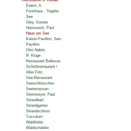
Ewest, A.
Forsthaus - Tegeler
See
Gley, Gustav
Hamuseck, Paul
Haus am See
Kaiser-Pavillon, See-
Pavillon
Otto Nabitz
R. Kluge
Restaurant Bellevue
Schloßrestaurant /
Alter Fritz
See-Restaurant
Seeschlösschen
Seeterrassen
Steinmeyer, Paul
Strandbad
Strandgarten
Strandschloss
Tusculum
Waldhütte
Waldschänke