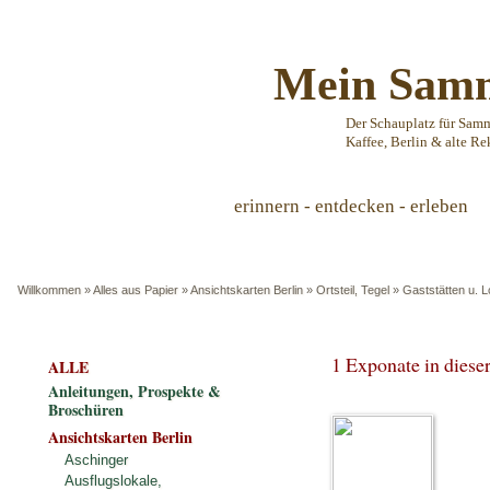
Mein Samm
Der Schauplatz für Sam
Kaffee, Berlin & alte Re
erinnern - entdecken - erleben
Willkommen
»
Alles aus Papier
»
Ansichtskarten Berlin
»
Ortsteil, Tegel
»
Gaststätten u. L
1 Exponate in dies
ALLE
Anleitungen, Prospekte &
Broschüren
Ansichtskarten Berlin
Aschinger
Ausflugslokale,