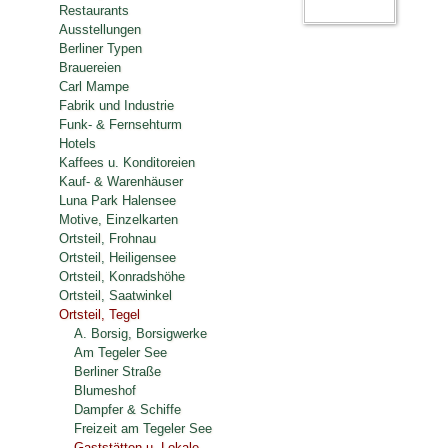
Restaurants
Ausstellungen
Berliner Typen
Brauereien
Carl Mampe
Fabrik und Industrie
Funk- & Fernsehturm
Hotels
Kaffees u. Konditoreien
Kauf- & Warenhäuser
Luna Park Halensee
Motive, Einzelkarten
Ortsteil, Frohnau
Ortsteil, Heiligensee
Ortsteil, Konradshöhe
Ortsteil, Saatwinkel
Ortsteil, Tegel
A. Borsig, Borsigwerke
Am Tegeler See
Berliner Straße
Blumeshof
Dampfer & Schiffe
Freizeit am Tegeler See
Gaststätten u. Lokale