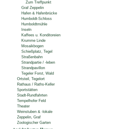
Zum Treffpunkt
Graf Zeppelin
Hafen & Hafenbrücke
Humboldt-Schloss
Humboldtmühle
Inseln
Kaffees u. Konditoreien
Krumme Linde
Mosaikbogen
Schießplatz, Tegel
Straßenbahn
Strandpartie / -leben
Strandpavillon
Tegeler Forst, Wald
Ortsteil, Tegelort
Rathaus / Raths-Keller
Sportstätten
Stadt-Rundfahrten
Tempelhofer Feld
Theater
Weinstuben & -lokale
Zeppelin, Graf
Zoologischer Garten