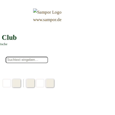
&
www.sampor.de
e Club
rische