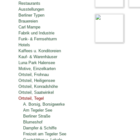
Restaurants
Ausstellungen
Berliner Typen
Brauereien
Carl Mampe
Fabrik und Industrie
Funk- & Fernsehturm
Hotels
Kaffees u. Konditoreien
Kauf- & Warenhäuser
Luna Park Halensee
Motive, Einzelkarten
Ortsteil, Frohnau
Ortsteil, Heiligensee
Ortsteil, Konradshöhe
Ortsteil, Saatwinkel
Ortsteil, Tegel
A. Borsig, Borsigwerke
Am Tegeler See
Berliner Straße
Blumeshof
Dampfer & Schiffe
Freizeit am Tegeler See
Gaststätten u. Lokale