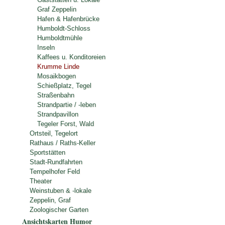
Graf Zeppelin
Hafen & Hafenbrücke
Humboldt-Schloss
Humboldtmühle
Inseln
Kaffees u. Konditoreien
Krumme Linde
Mosaikbogen
Schießplatz, Tegel
Straßenbahn
Strandpartie / -leben
Strandpavillon
Tegeler Forst, Wald
Ortsteil, Tegelort
Rathaus / Raths-Keller
Sportstätten
Stadt-Rundfahrten
Tempelhofer Feld
Theater
Weinstuben & -lokale
Zeppelin, Graf
Zoologischer Garten
Ansichtskarten Humor