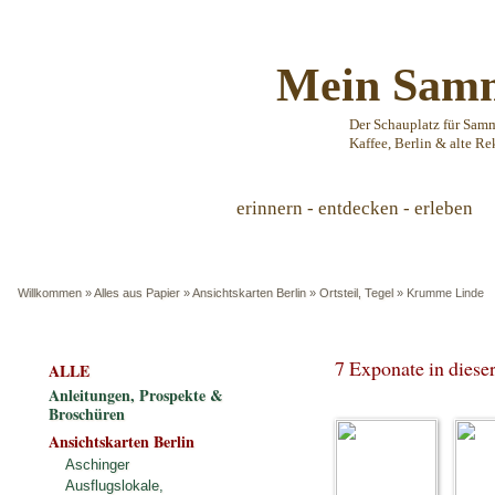
Mein Samm
Der Schauplatz für Sam
Kaffee, Berlin & alte Re
erinnern - entdecken - erleben
Willkommen
»
Alles aus Papier
»
Ansichtskarten Berlin
»
Ortsteil, Tegel
»
Krumme Linde
7 Exponate in dies
ALLE
Anleitungen, Prospekte &
Broschüren
Ansichtskarten Berlin
Aschinger
Ausflugslokale,