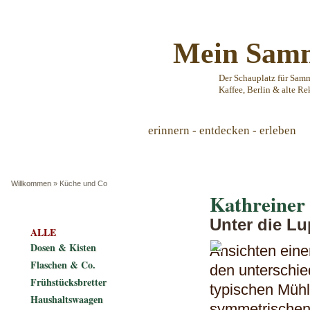
Mein Samm
Der Schauplatz für Sam
Kaffee, Berlin & alte Re
erinnern - entdecken - erleben
Willkommen
»
Küche und Co
Kathreiner 
Unter die L
ALLE
Dosen & Kisten
Ansichten eine
Flaschen & Co.
den unterschie
Frühstücksbretter
typischen Mühl
Haushaltswaagen
symmetrischen