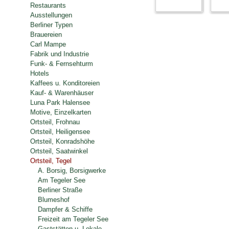
Restaurants
Ausstellungen
Berliner Typen
Brauereien
Carl Mampe
Fabrik und Industrie
Funk- & Fernsehturm
Hotels
Kaffees u. Konditoreien
Kauf- & Warenhäuser
Luna Park Halensee
Motive, Einzelkarten
Ortsteil, Frohnau
Ortsteil, Heiligensee
Ortsteil, Konradshöhe
Ortsteil, Saatwinkel
Ortsteil, Tegel
A. Borsig, Borsigwerke
Am Tegeler See
Berliner Straße
Blumeshof
Dampfer & Schiffe
Freizeit am Tegeler See
Gaststätten u. Lokale