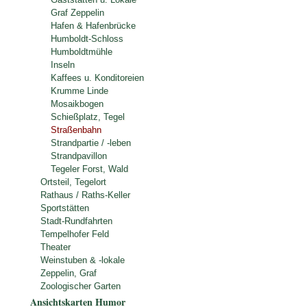
Graf Zeppelin
Hafen & Hafenbrücke
Humboldt-Schloss
Humboldtmühle
Inseln
Kaffees u. Konditoreien
Krumme Linde
Mosaikbogen
Schießplatz, Tegel
Straßenbahn
Strandpartie / -leben
Strandpavillon
Tegeler Forst, Wald
Ortsteil, Tegelort
Rathaus / Raths-Keller
Sportstätten
Stadt-Rundfahrten
Tempelhofer Feld
Theater
Weinstuben & -lokale
Zeppelin, Graf
Zoologischer Garten
Ansichtskarten Humor