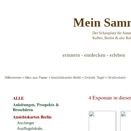
Mein Samm
Der Schauplatz für Sam
Kaffee, Berlin & alte Re
erinnern - entdecken - erleben
Willkommen
»
Alles aus Papier
»
Ansichtskarten Berlin
»
Ortsteil, Tegel
»
Straßenbahn
4 Exponate in dies
ALLE
Anleitungen, Prospekte &
Broschüren
Ansichtskarten Berlin
Aschinger
Ausflugslokale,