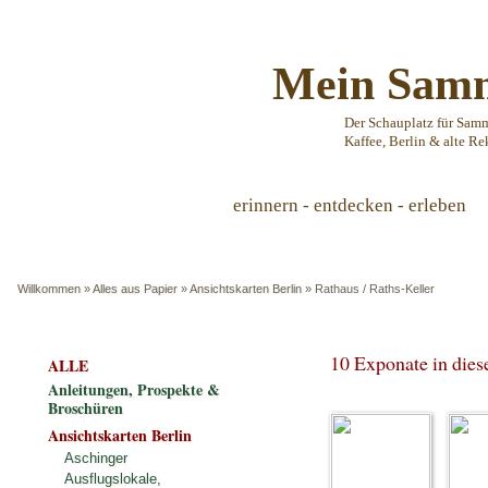
Mein Samm
Der Schauplatz für Sam
Kaffee, Berlin & alte Re
erinnern - entdecken - erleben
Willkommen
»
Alles aus Papier
»
Ansichtskarten Berlin
»
Rathaus / Raths-Keller
10 Exponate in die
ALLE
Anleitungen, Prospekte &
Broschüren
Ansichtskarten Berlin
Aschinger
Ausflugslokale,