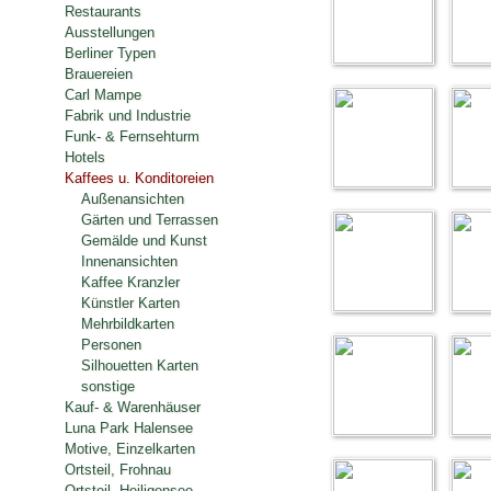
Restaurants
Ausstellungen
Berliner Typen
Brauereien
Carl Mampe
Fabrik und Industrie
Funk- & Fernsehturm
Hotels
Kaffees u. Konditoreien
Außenansichten
Gärten und Terrassen
Gemälde und Kunst
Innenansichten
Kaffee Kranzler
Künstler Karten
Mehrbildkarten
Personen
Silhouetten Karten
sonstige
Kauf- & Warenhäuser
Luna Park Halensee
Motive, Einzelkarten
Ortsteil, Frohnau
Ortsteil, Heiligensee