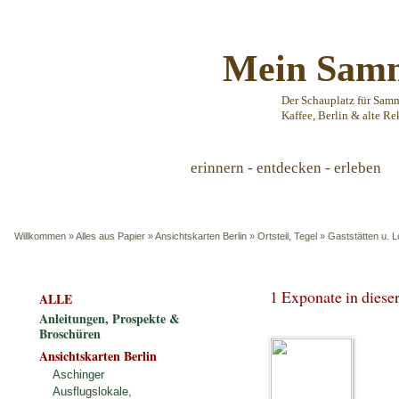
Mein Samm
Der Schauplatz für Sam
Kaffee, Berlin & alte Re
erinnern - entdecken - erleben
Willkommen
»
Alles aus Papier
»
Ansichtskarten Berlin
»
Ortsteil, Tegel
»
Gaststätten u. L
1 Exponate in dies
ALLE
Anleitungen, Prospekte &
Broschüren
Ansichtskarten Berlin
Aschinger
Ausflugslokale,