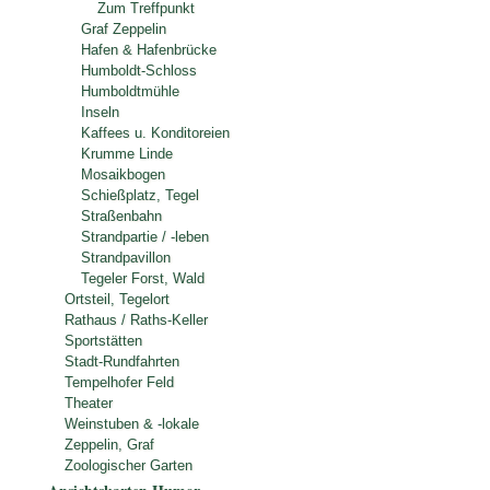
Zum Treffpunkt
Graf Zeppelin
Hafen & Hafenbrücke
Humboldt-Schloss
Humboldtmühle
Inseln
Kaffees u. Konditoreien
Krumme Linde
Mosaikbogen
Schießplatz, Tegel
Straßenbahn
Strandpartie / -leben
Strandpavillon
Tegeler Forst, Wald
Ortsteil, Tegelort
Rathaus / Raths-Keller
Sportstätten
Stadt-Rundfahrten
Tempelhofer Feld
Theater
Weinstuben & -lokale
Zeppelin, Graf
Zoologischer Garten