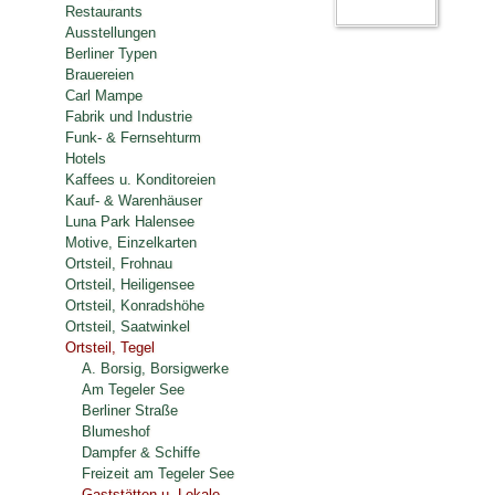
Restaurants
Ausstellungen
Berliner Typen
Brauereien
Carl Mampe
Fabrik und Industrie
Funk- & Fernsehturm
Hotels
Kaffees u. Konditoreien
Kauf- & Warenhäuser
Luna Park Halensee
Motive, Einzelkarten
Ortsteil, Frohnau
Ortsteil, Heiligensee
Ortsteil, Konradshöhe
Ortsteil, Saatwinkel
Ortsteil, Tegel
A. Borsig, Borsigwerke
Am Tegeler See
Berliner Straße
Blumeshof
Dampfer & Schiffe
Freizeit am Tegeler See
Gaststätten u. Lokale