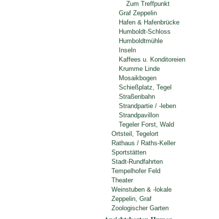
Zum Treffpunkt
Graf Zeppelin
Hafen & Hafenbrücke
Humboldt-Schloss
Humboldtmühle
Inseln
Kaffees u. Konditoreien
Krumme Linde
Mosaikbogen
Schießplatz, Tegel
Straßenbahn
Strandpartie / -leben
Strandpavillon
Tegeler Forst, Wald
Ortsteil, Tegelort
Rathaus / Raths-Keller
Sportstätten
Stadt-Rundfahrten
Tempelhofer Feld
Theater
Weinstuben & -lokale
Zeppelin, Graf
Zoologischer Garten