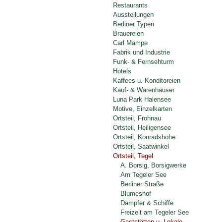
Restaurants
Ausstellungen
Berliner Typen
Brauereien
Carl Mampe
Fabrik und Industrie
Funk- & Fernsehturm
Hotels
Kaffees u. Konditoreien
Kauf- & Warenhäuser
Luna Park Halensee
Motive, Einzelkarten
Ortsteil, Frohnau
Ortsteil, Heiligensee
Ortsteil, Konradshöhe
Ortsteil, Saatwinkel
Ortsteil, Tegel
A. Borsig, Borsigwerke
Am Tegeler See
Berliner Straße
Blumeshof
Dampfer & Schiffe
Freizeit am Tegeler See
Gaststätten u. Lokale