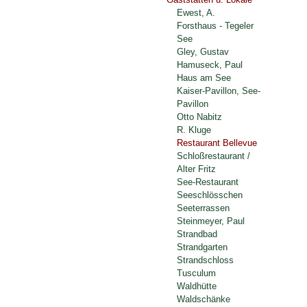
Ewest, A.
Forsthaus - Tegeler
See
Gley, Gustav
Hamuseck, Paul
Haus am See
Kaiser-Pavillon, See-
Pavillon
Otto Nabitz
R. Kluge
Restaurant Bellevue
Schloßrestaurant /
Alter Fritz
See-Restaurant
Seeschlösschen
Seeterrassen
Steinmeyer, Paul
Strandbad
Strandgarten
Strandschloss
Tusculum
Waldhütte
Waldschänke