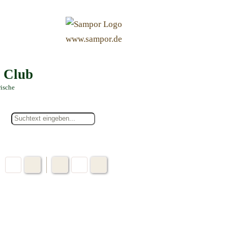
&
www.sampor.de
e Club
rische