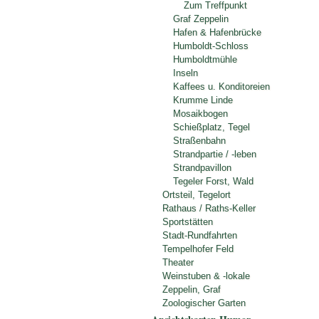
Zum Treffpunkt
Graf Zeppelin
Hafen & Hafenbrücke
Humboldt-Schloss
Humboldtmühle
Inseln
Kaffees u. Konditoreien
Krumme Linde
Mosaikbogen
Schießplatz, Tegel
Straßenbahn
Strandpartie / -leben
Strandpavillon
Tegeler Forst, Wald
Ortsteil, Tegelort
Rathaus / Raths-Keller
Sportstätten
Stadt-Rundfahrten
Tempelhofer Feld
Theater
Weinstuben & -lokale
Zeppelin, Graf
Zoologischer Garten