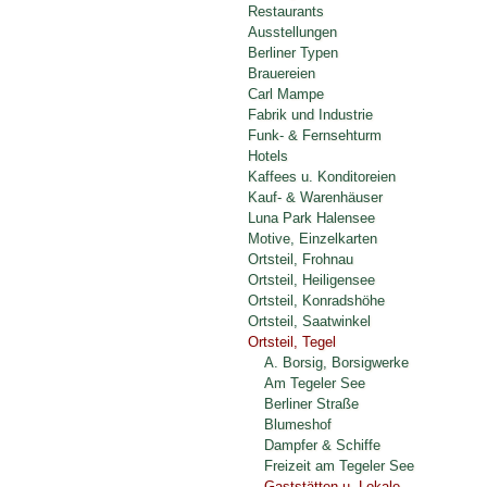
Restaurants
Ausstellungen
Berliner Typen
Brauereien
Carl Mampe
Fabrik und Industrie
Funk- & Fernsehturm
Hotels
Kaffees u. Konditoreien
Kauf- & Warenhäuser
Luna Park Halensee
Motive, Einzelkarten
Ortsteil, Frohnau
Ortsteil, Heiligensee
Ortsteil, Konradshöhe
Ortsteil, Saatwinkel
Ortsteil, Tegel
A. Borsig, Borsigwerke
Am Tegeler See
Berliner Straße
Blumeshof
Dampfer & Schiffe
Freizeit am Tegeler See
Gaststätten u. Lokale