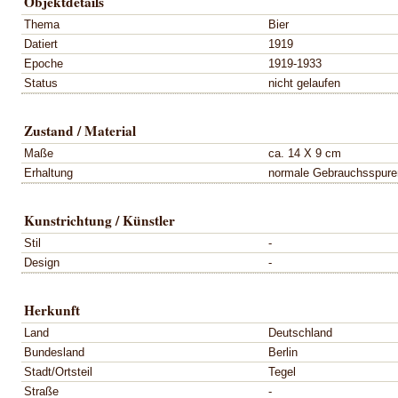
Objektdetails
Thema
Bier
Datiert
1919
Epoche
1919-1933
Status
nicht gelaufen
Zustand / Material
Maße
ca. 14 X 9 cm
Erhaltung
normale Gebrauchsspure
Kunstrichtung / Künstler
Stil
-
Design
-
Herkunft
Land
Deutschland
Bundesland
Berlin
Stadt/Ortsteil
Tegel
Straße
-