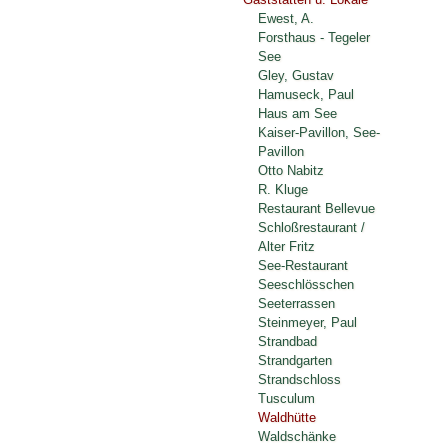
Ewest, A.
Forsthaus - Tegeler
See
Gley, Gustav
Hamuseck, Paul
Haus am See
Kaiser-Pavillon, See-
Pavillon
Otto Nabitz
R. Kluge
Restaurant Bellevue
Schloßrestaurant /
Alter Fritz
See-Restaurant
Seeschlösschen
Seeterrassen
Steinmeyer, Paul
Strandbad
Strandgarten
Strandschloss
Tusculum
Waldhütte
Waldschänke