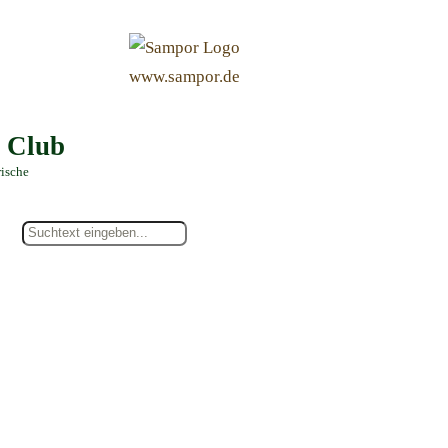
&
www.sampor.de
e Club
rische