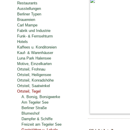
Restaurants
Ausstellungen
Berliner Typen
Brauereien
Carl Mampe
Fabrik und Industrie
Funk- & Fernsehturm
Hotels
Kaffees u. Konditoreien
Kauf- & Warenhäuser
Luna Park Halensee
Motive, Einzelkarten
Ortsteil, Frohnau
Ortsteil, Heiligensee
Ortsteil, Konradshöhe
Ortsteil, Saatwinkel
Ortsteil, Tegel
A. Borsig, Borsigwerke
Am Tegeler See
Berliner Straße
Blumeshof
Dampfer & Schiffe
Freizeit am Tegeler See
Gaststätten u. Lokale