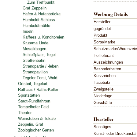
Zum Treffpunkt
Graf Zeppelin
Werbung Details
Hafen & Hafenbrücke
Humboldt-Schloss
Hersteller
Humboldtmühle
gegründet
Inseln
Produkt
Kaffees u. Konditoreien
Sorte/Marke
Krumme Linde
Schutzmarke/Warenzei
Mosaikbogen
Schießplatz, Tegel
Hoflieferant
Straßenbahn
Auszeichnungen
Strandpartie / -leben
Besonderheiten
Strandpavillon
Kurzzeichen
Tegeler Forst, Wald
Hauptsitz
Ortsteil, Tegelort
Zweigstelle
Rathaus / Raths-Keller
Sportstätten
Niederlage
Stadt-Rundfahrten
Geschäfte
Tempelhofer Feld
Theater
Hersteller
Weinstuben & -lokale
Zeppelin, Graf
Sonstiges
Zoologischer Garten
Kunst- oder Druckanstal