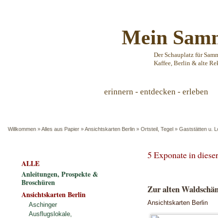
Mein Samm
Der Schauplatz für Sam
Kaffee, Berlin & alte Re
erinnern - entdecken - erleben
Willkommen
»
Alles aus Papier
»
Ansichtskarten Berlin
»
Ortsteil, Tegel
»
Gaststätten u. L
5 Exponate in dies
ALLE
Anleitungen, Prospekte &
Broschüren
Zur alten Waldschän
Ansichtskarten Berlin
Ansichtskarten Berlin
Aschinger
Ausflugslokale,