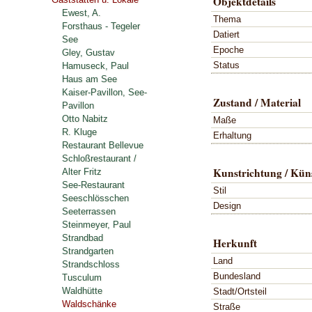
Objektdetails
Ewest, A.
Thema
Forsthaus - Tegeler
Datiert
See
Epoche
Gley, Gustav
Status
Hamuseck, Paul
Haus am See
Kaiser-Pavillon, See-
Zustand / Material
Pavillon
Otto Nabitz
Maße
R. Kluge
Erhaltung
Restaurant Bellevue
Schloßrestaurant /
Kunstrichtung / Küns
Alter Fritz
See-Restaurant
Stil
Seeschlösschen
Design
Seeterrassen
Steinmeyer, Paul
Strandbad
Herkunft
Strandgarten
Land
Strandschloss
Bundesland
Tusculum
Waldhütte
Stadt/Ortsteil
Waldschänke
Straße