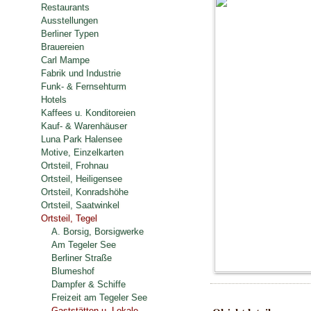
Restaurants
Ausstellungen
Berliner Typen
Brauereien
Carl Mampe
Fabrik und Industrie
Funk- & Fernsehturm
Hotels
Kaffees u. Konditoreien
Kauf- & Warenhäuser
Luna Park Halensee
Motive, Einzelkarten
Ortsteil, Frohnau
Ortsteil, Heiligensee
Ortsteil, Konradshöhe
Ortsteil, Saatwinkel
Ortsteil, Tegel
A. Borsig, Borsigwerke
Am Tegeler See
Berliner Straße
Blumeshof
Dampfer & Schiffe
Freizeit am Tegeler See
Gaststätten u. Lokale