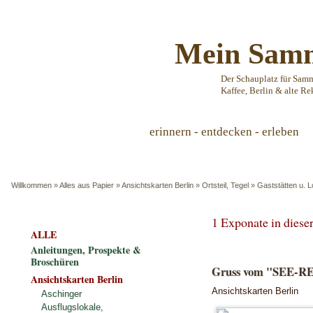
Mein Samm
Der Schauplatz für Sam
Kaffee, Berlin & alte Re
erinnern - entdecken - erleben
Willkommen
»
Alles aus Papier
»
Ansichtskarten Berlin
»
Ortsteil, Tegel
»
Gaststätten u. L
1 Exponate in dies
ALLE
Anleitungen, Prospekte &
Broschüren
Gruss vom "SEE-R
Ansichtskarten Berlin
Ansichtskarten Berlin
Aschinger
Ausflugslokale,