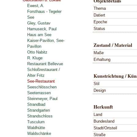
Objektdetails
Ewest, A.
Thema
Forsthaus - Tegeler
Datiert
See
Epoche
Gley, Gustav
Status
Hamuseck, Paul
Haus am See
Kaiser-Pavillon, See-
Zustand / Material
Pavillon
Otto Nabitz
Maße
R. Kluge
Erhaltung
Restaurant Bellevue
Schloßrestaurant /
Kunstrichtung / Küns
Alter Fritz
See-Restaurant
Stil
Seeschlösschen
Design
Seeterrassen
Steinmeyer, Paul
Strandbad
Herkunft
Strandgarten
Land
Strandschloss
Bundesland
Tusculum
Waldhütte
Stadt/Ortsteil
Waldschänke
Straße