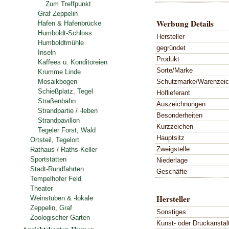
Zum Treffpunkt
Graf Zeppelin
Werbung Details
Hafen & Hafenbrücke
Humboldt-Schloss
Hersteller
Humboldtmühle
gegründet
Inseln
Produkt
Kaffees u. Konditoreien
Sorte/Marke
Krumme Linde
Schutzmarke/Warenzei
Mosaikbogen
Schießplatz, Tegel
Hoflieferant
Straßenbahn
Auszeichnungen
Strandpartie / -leben
Besonderheiten
Strandpavillon
Kurzzeichen
Tegeler Forst, Wald
Hauptsitz
Ortsteil, Tegelort
Zweigstelle
Rathaus / Raths-Keller
Sportstätten
Niederlage
Stadt-Rundfahrten
Geschäfte
Tempelhofer Feld
Theater
Hersteller
Weinstuben & -lokale
Zeppelin, Graf
Sonstiges
Zoologischer Garten
Kunst- oder Druckanstal