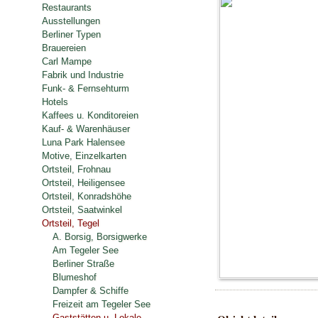
Restaurants
Ausstellungen
Berliner Typen
Brauereien
Carl Mampe
Fabrik und Industrie
Funk- & Fernsehturm
Hotels
Kaffees u. Konditoreien
Kauf- & Warenhäuser
Luna Park Halensee
Motive, Einzelkarten
Ortsteil, Frohnau
Ortsteil, Heiligensee
Ortsteil, Konradshöhe
Ortsteil, Saatwinkel
Ortsteil, Tegel
A. Borsig, Borsigwerke
Am Tegeler See
Berliner Straße
Blumeshof
Dampfer & Schiffe
Freizeit am Tegeler See
Gaststätten u. Lokale