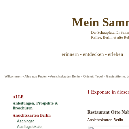
Mein Samm
Der Schauplatz für Sam
Kaffee, Berlin & alte Re
erinnern - entdecken - erleben
Willkommen
»
Alles aus Papier
»
Ansichtskarten Berlin
»
Ortsteil, Tegel
»
Gaststätten u. L
1 Exponate in dies
ALLE
Anleitungen, Prospekte &
Broschüren
Restaurant Otto Nab
Ansichtskarten Berlin
Ansichtskarten Berlin
Aschinger
Ausflugslokale,