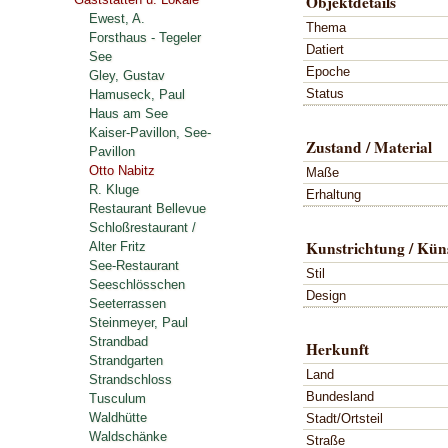
Objektdetails
Ewest, A.
Thema
Forsthaus - Tegeler
Datiert
See
Epoche
Gley, Gustav
Status
Hamuseck, Paul
Haus am See
Kaiser-Pavillon, See-
Zustand / Material
Pavillon
Otto Nabitz
Maße
R. Kluge
Erhaltung
Restaurant Bellevue
Schloßrestaurant /
Kunstrichtung / Küns
Alter Fritz
See-Restaurant
Stil
Seeschlösschen
Design
Seeterrassen
Steinmeyer, Paul
Strandbad
Herkunft
Strandgarten
Land
Strandschloss
Bundesland
Tusculum
Waldhütte
Stadt/Ortsteil
Waldschänke
Straße