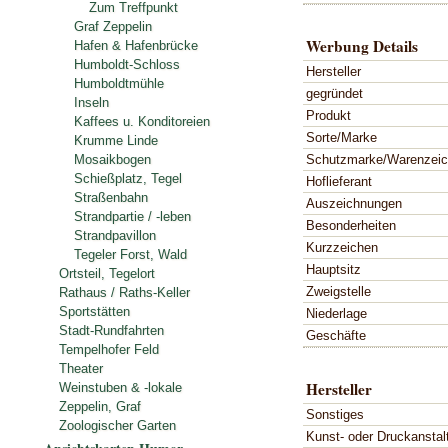
Zum Treffpunkt
Graf Zeppelin
Werbung Details
Hafen & Hafenbrücke
Humboldt-Schloss
Hersteller
Humboldtmühle
gegründet
Inseln
Produkt
Kaffees u. Konditoreien
Sorte/Marke
Krumme Linde
Schutzmarke/Warenzei
Mosaikbogen
Schießplatz, Tegel
Hoflieferant
Straßenbahn
Auszeichnungen
Strandpartie / -leben
Besonderheiten
Strandpavillon
Kurzzeichen
Tegeler Forst, Wald
Hauptsitz
Ortsteil, Tegelort
Zweigstelle
Rathaus / Raths-Keller
Sportstätten
Niederlage
Stadt-Rundfahrten
Geschäfte
Tempelhofer Feld
Theater
Hersteller
Weinstuben & -lokale
Zeppelin, Graf
Sonstiges
Zoologischer Garten
Kunst- oder Druckanstal