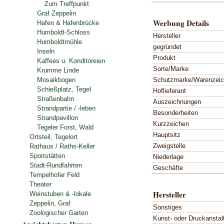
Zum Treffpunkt
Graf Zeppelin
Werbung Details
Hafen & Hafenbrücke
Humboldt-Schloss
Hersteller
Humboldtmühle
gegründet
Inseln
Produkt
Kaffees u. Konditoreien
Sorte/Marke
Krumme Linde
Schutzmarke/Warenzei
Mosaikbogen
Schießplatz, Tegel
Hoflieferant
Straßenbahn
Auszeichnungen
Strandpartie / -leben
Besonderheiten
Strandpavillon
Kurzzeichen
Tegeler Forst, Wald
Hauptsitz
Ortsteil, Tegelort
Zweigstelle
Rathaus / Raths-Keller
Sportstätten
Niederlage
Stadt-Rundfahrten
Geschäfte
Tempelhofer Feld
Theater
Hersteller
Weinstuben & -lokale
Zeppelin, Graf
Sonstiges
Zoologischer Garten
Kunst- oder Druckanstal