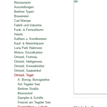
Restaurants
Ausstellungen
Berliner Typen
Brauereien
Carl Mampe
Fabrik und Industrie
Funk- & Fernsehturm
Hotels
Kaffees u. Konditoreien
Kauf- & Warenhäuser
Luna Park Halensee
Motive, Einzelkarten
Ortsteil, Frohnau
Ortsteil, Heiligensee
Ortsteil, Konradshöhe
Ortsteil, Saatwinkel
Ortsteil, Tegel
A. Borsig, Borsigwerke
Am Tegeler See
Berliner Straße
Blumeshof
Dampfer & Schiffe
Freizeit am Tegeler See
Gaststätten u. Lokale