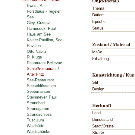
Objektdetails
Ewest, A.
Thema
Forsthaus - Tegeler
Datiert
See
Epoche
Gley, Gustav
Status
Hamuseck, Paul
Haus am See
Kaiser-Pavillon, See-
Zustand / Material
Pavillon
Otto Nabitz
Maße
R. Kluge
Erhaltung
Restaurant Bellevue
Schloßrestaurant /
Kunstrichtung / Küns
Alter Fritz
See-Restaurant
Stil
Seeschlösschen
Design
Seeterrassen
Steinmeyer, Paul
Strandbad
Herkunft
Strandgarten
Land
Strandschloss
Bundesland
Tusculum
Waldhütte
Stadt/Ortsteil
Waldschänke
Straße