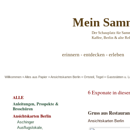
Mein Samm
Der Schauplatz für Sam
Kaffee, Berlin & alte Re
erinnern - entdecken - erleben
Willkommen
»
Alles aus Papier
»
Ansichtskarten Berlin
»
Ortsteil, Tegel
»
Gaststätten u. L
6 Exponate in dies
ALLE
Anleitungen, Prospekte &
Broschüren
Gruss aus Restaurant
Ansichtskarten Berlin
Ansichtskarten Berlin
Aschinger
Ausflugslokale,