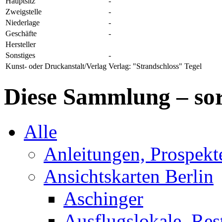
Hauptsitz
-
Zweigstelle
-
Niederlage
-
Geschäfte
-
Hersteller
Sonstiges
-
Kunst- oder Druckanstalt/Verlag
Verlag: "Strandschloss" Tegel
Diese Sammlung – sor
Alle
Anleitungen, Prospek
Ansichtskarten Berlin
Aschinger
Ausflugslokale, Res