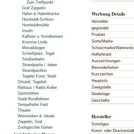
Zum Treffpunkt
Graf Zeppelin
Werbung Details
Hafen & Hafenbrücke
Humboldt-Schloss
Hersteller
Humboldtmühle
gegründet
Inseln
Produkt
Kaffees u. Konditoreien
Sorte/Marke
Krumme Linde
Schutzmarke/Warenzei
Mosaikbogen
Schießplatz, Tegel
Hoflieferant
Straßenbahn
Auszeichnungen
Strandpartie / -leben
Besonderheiten
Strandpavillon
Kurzzeichen
Tegeler Forst, Wald
Hauptsitz
Ortsteil, Tegelort
Zweigstelle
Rathaus / Raths-Keller
Sportstätten
Niederlage
Stadt-Rundfahrten
Geschäfte
Tempelhofer Feld
Theater
Hersteller
Weinstuben & -lokale
Zeppelin, Graf
Sonstiges
Zoologischer Garten
Kunst- oder Druckanstal