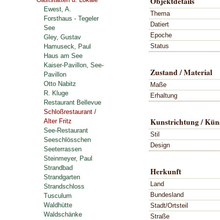
Objektdetails
Ewest, A.
Thema
Forsthaus - Tegeler
Datiert
See
Epoche
Gley, Gustav
Status
Hamuseck, Paul
Haus am See
Kaiser-Pavillon, See-
Zustand / Material
Pavillon
Otto Nabitz
Maße
R. Kluge
Erhaltung
Restaurant Bellevue
Schloßrestaurant /
Kunstrichtung / Küns
Alter Fritz
See-Restaurant
Stil
Seeschlösschen
Design
Seeterrassen
Steinmeyer, Paul
Strandbad
Herkunft
Strandgarten
Land
Strandschloss
Bundesland
Tusculum
Waldhütte
Stadt/Ortsteil
Waldschänke
Straße