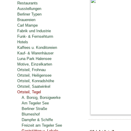
Restaurants
Ausstellungen
Berliner Typen
Brauereien
Carl Mampe
Fabrik und Industrie
Funk- & Fernsehturm
Hotels
Kaffees u. Konditoreien
Kauf- & Warenhäuser
Luna Park Halensee
Motive, Einzelkarten
Ortsteil, Frohnau
Ortsteil, Heiligensee
Ortsteil, Konradshöhe
Ortsteil, Saatwinkel
Ortsteil, Tegel
A. Borsig, Borsigwerke
Am Tegeler See
Berliner Straße
Blumeshof
Dampfer & Schiffe
Freizeit am Tegeler See
Gaststätten u. Lokale