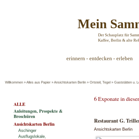
Mein Samm
Der Schauplatz für Sam
Kaffee, Berlin & alte Re
erinnern - entdecken - erleben
Willkommen
»
Alles aus Papier
»
Ansichtskarten Berlin
»
Ortsteil, Tegel
»
Gaststätten u. L
6 Exponate in dies
ALLE
Anleitungen, Prospekte &
Broschüren
Restaurant G. Triller
Ansichtskarten Berlin
Ansichtskarten Berlin
Aschinger
Ausflugslokale,