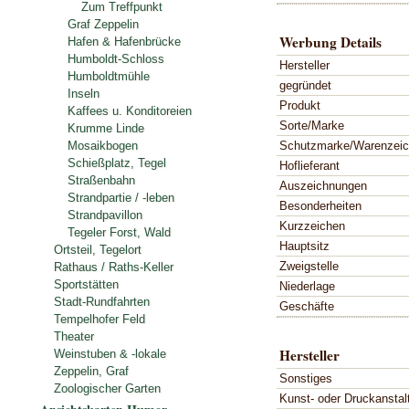
Zum Treffpunkt
Graf Zeppelin
Werbung Details
Hafen & Hafenbrücke
Humboldt-Schloss
Hersteller
Humboldtmühle
gegründet
Inseln
Produkt
Kaffees u. Konditoreien
Sorte/Marke
Krumme Linde
Schutzmarke/Warenzei
Mosaikbogen
Schießplatz, Tegel
Hoflieferant
Straßenbahn
Auszeichnungen
Strandpartie / -leben
Besonderheiten
Strandpavillon
Kurzzeichen
Tegeler Forst, Wald
Hauptsitz
Ortsteil, Tegelort
Zweigstelle
Rathaus / Raths-Keller
Sportstätten
Niederlage
Stadt-Rundfahrten
Geschäfte
Tempelhofer Feld
Theater
Hersteller
Weinstuben & -lokale
Zeppelin, Graf
Sonstiges
Zoologischer Garten
Kunst- oder Druckanstal