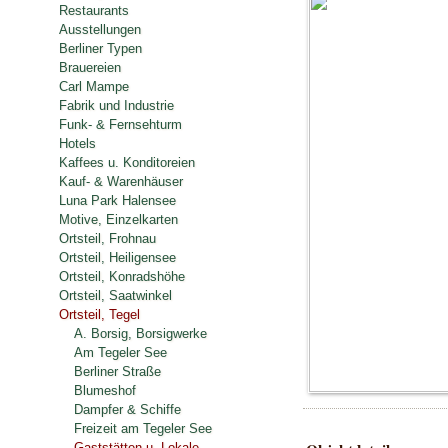
Restaurants
Ausstellungen
Berliner Typen
Brauereien
Carl Mampe
Fabrik und Industrie
Funk- & Fernsehturm
Hotels
Kaffees u. Konditoreien
Kauf- & Warenhäuser
Luna Park Halensee
Motive, Einzelkarten
Ortsteil, Frohnau
Ortsteil, Heiligensee
Ortsteil, Konradshöhe
Ortsteil, Saatwinkel
Ortsteil, Tegel
A. Borsig, Borsigwerke
Am Tegeler See
Berliner Straße
Blumeshof
Dampfer & Schiffe
Freizeit am Tegeler See
Gaststätten u. Lokale