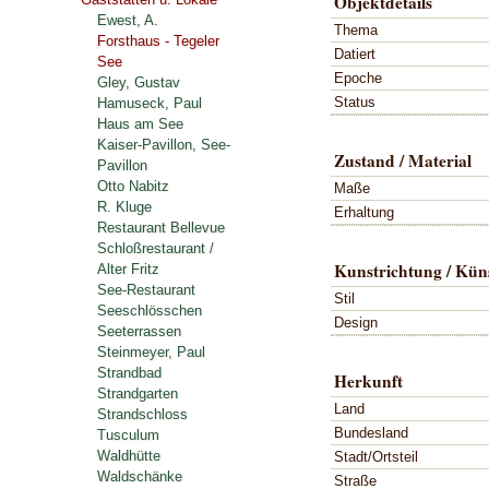
Objektdetails
Ewest, A.
Thema
Forsthaus - Tegeler
Datiert
See
Epoche
Gley, Gustav
Status
Hamuseck, Paul
Haus am See
Kaiser-Pavillon, See-
Zustand / Material
Pavillon
Otto Nabitz
Maße
R. Kluge
Erhaltung
Restaurant Bellevue
Schloßrestaurant /
Kunstrichtung / Küns
Alter Fritz
See-Restaurant
Stil
Seeschlösschen
Design
Seeterrassen
Steinmeyer, Paul
Strandbad
Herkunft
Strandgarten
Land
Strandschloss
Bundesland
Tusculum
Waldhütte
Stadt/Ortsteil
Waldschänke
Straße