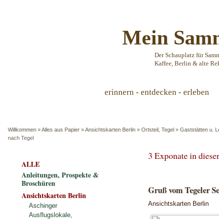
Mein Samm
Der Schauplatz für Sam
Kaffee, Berlin & alte Re
erinnern - entdecken - erleben
Willkommen
»
Alles aus Papier
»
Ansichtskarten Berlin
»
Ortsteil, Tegel
»
Gaststätten u. L
nach Tegel
3 Exponate in dies
ALLE
Anleitungen, Prospekte &
Broschüren
Gruß vom Tegeler Se
Ansichtskarten Berlin
Ansichtskarten Berlin
Aschinger
Ausflugslokale,