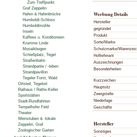
Zum Treffpunkt
Graf Zeppelin
Werbung Details
Hafen & Hafenbrücke
Humboldt-Schloss
Hersteller
Humboldtmühle
gegründet
Inseln
Produkt
Kaffees u. Konditoreien
Sorte/Marke
Krumme Linde
Schutzmarke/Warenzei
Mosaikbogen
Schießplatz, Tegel
Hoflieferant
Straßenbahn
Auszeichnungen
Strandpartie / -leben
Besonderheiten
Strandpavillon
Tegeler Forst, Wald
Kurzzeichen
Ortsteil, Tegelort
Hauptsitz
Rathaus / Raths-Keller
Zweigstelle
Sportstätten
Niederlage
Stadt-Rundfahrten
Tempelhofer Feld
Geschäfte
Theater
Weinstuben & -lokale
Hersteller
Zeppelin, Graf
Zoologischer Garten
Sonstiges