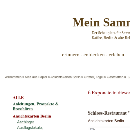
Mein Samm
Der Schauplatz für Sam
Kaffee, Berlin & alte Re
erinnern - entdecken - erleben
Willkommen
»
Alles aus Papier
»
Ansichtskarten Berlin
»
Ortsteil, Tegel
»
Gaststätten u. L
6 Exponate in dies
ALLE
Anleitungen, Prospekte &
Broschüren
Schloss-Restaurant 
Ansichtskarten Berlin
Ansichtskarten Berlin
Aschinger
Ausflugslokale,