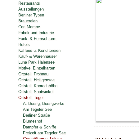
Restaurants
Ausstellungen
Berliner Typen
Brauereien
Carl Mampe
Fabrik und Industrie
Funk- & Fernsehturm
Hotels
Kaffees u. Konditoreien
Kauf- & Warenhäuser
Luna Park Halensee
Motive, Einzelkarten
Ortsteil, Frohnau
Ortsteil, Heiligensee
Ortsteil, Konradshöhe
Ortsteil, Saatwinkel
Ortsteil, Tegel
A. Borsig, Borsigwerke
Am Tegeler See
Berliner Straße
Blumeshof
Dampfer & Schiffe
Freizeit am Tegeler See
Gaststätten u. Lokale