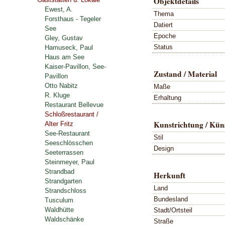
Objektdetails
Ewest, A.
Thema
Forsthaus - Tegeler
Datiert
See
Epoche
Gley, Gustav
Status
Hamuseck, Paul
Haus am See
Kaiser-Pavillon, See-
Zustand / Material
Pavillon
Otto Nabitz
Maße
R. Kluge
Erhaltung
Restaurant Bellevue
Schloßrestaurant /
Kunstrichtung / Küns
Alter Fritz
See-Restaurant
Stil
Seeschlösschen
Design
Seeterrassen
Steinmeyer, Paul
Strandbad
Herkunft
Strandgarten
Land
Strandschloss
Bundesland
Tusculum
Waldhütte
Stadt/Ortsteil
Waldschänke
Straße