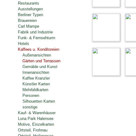
Restaurants
Ausstellungen
Berliner Typen
Brauereien
Carl Mampe
Fabrik und Industrie
Funk- & Fernsehturm
Hotels
Kaffees u. Konditoreien
Außenansichten
Gärten und Terrassen
Gemälde und Kunst
Innenansichten
Kaffee Kranzler
Künstler Karten
Mehrbildkarten
Personen
Silhouetten Karten
sonstige
Kauf- & Warenhäuser
Luna Park Halensee
Motive, Einzelkarten
Ortsteil, Frohnau
Ortsteil, Heiligensee