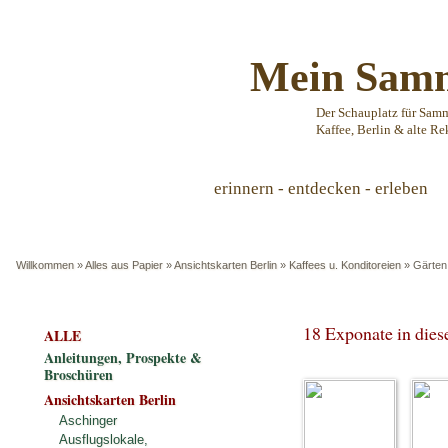
Mein Samm
Der Schauplatz für Sam
Kaffee, Berlin & alte Re
erinnern - entdecken - erleben
Willkommen
»
Alles aus Papier
»
Ansichtskarten Berlin
»
Kaffees u. Konditoreien
»
Gärten
18 Exponate in die
ALLE
Anleitungen, Prospekte &
Broschüren
Ansichtskarten Berlin
Aschinger
Ausflugslokale,