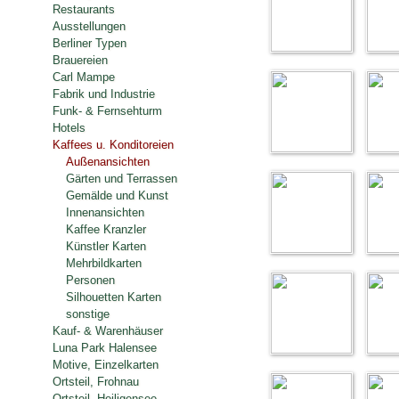
Restaurants
Ausstellungen
Berliner Typen
Brauereien
Carl Mampe
Fabrik und Industrie
Funk- & Fernsehturm
Hotels
Kaffees u. Konditoreien
Außenansichten
Gärten und Terrassen
Gemälde und Kunst
Innenansichten
Kaffee Kranzler
Künstler Karten
Mehrbildkarten
Personen
Silhouetten Karten
sonstige
Kauf- & Warenhäuser
Luna Park Halensee
Motive, Einzelkarten
Ortsteil, Frohnau
Ortsteil, Heiligensee