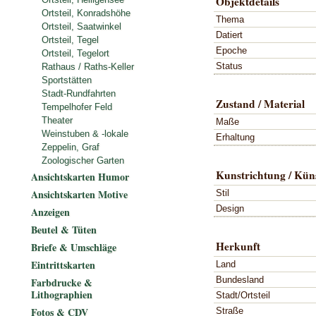
Objektdetails
Ortsteil, Konradshöhe
Thema
Ortsteil, Saatwinkel
Datiert
Ortsteil, Tegel
Epoche
Ortsteil, Tegelort
Status
Rathaus / Raths-Keller
Sportstätten
Stadt-Rundfahrten
Zustand / Material
Tempelhofer Feld
Theater
Maße
Weinstuben & -lokale
Erhaltung
Zeppelin, Graf
Zoologischer Garten
Kunstrichtung / Küns
Ansichtskarten Humor
Ansichtskarten Motive
Stil
Design
Anzeigen
Beutel & Tüten
Herkunft
Briefe & Umschläge
Eintrittskarten
Land
Bundesland
Farbdrucke &
Lithographien
Stadt/Ortsteil
Fotos & CDV
Straße