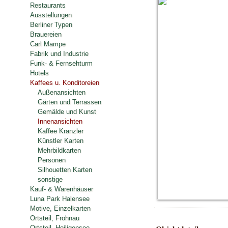
Restaurants
Ausstellungen
Berliner Typen
Brauereien
Carl Mampe
Fabrik und Industrie
Funk- & Fernsehturm
Hotels
Kaffees u. Konditoreien
Außenansichten
Gärten und Terrassen
Gemälde und Kunst
Innenansichten
Kaffee Kranzler
Künstler Karten
Mehrbildkarten
Personen
Silhouetten Karten
sonstige
Kauf- & Warenhäuser
Luna Park Halensee
Motive, Einzelkarten
Ortsteil, Frohnau
Ortsteil, Heiligensee