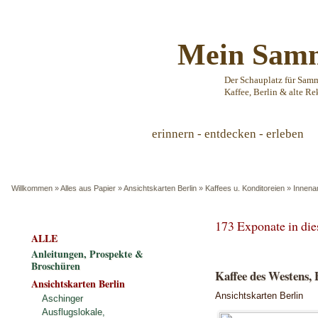
Mein Samm
Der Schauplatz für Sam
Kaffee, Berlin & alte Re
erinnern - entdecken - erleben
Willkommen
»
Alles aus Papier
»
Ansichtskarten Berlin
»
Kaffees u. Konditoreien
»
Innena
173 Exponate in di
ALLE
Anleitungen, Prospekte &
Broschüren
Kaffee des Westens,
Ansichtskarten Berlin
Ansichtskarten Berlin
Aschinger
Ausflugslokale,