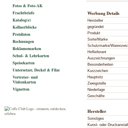
Fotos & Foto-AK
Frachtbriefe
Werbung Details
Katalog(e)
Hersteller
Kellnerblöcke
gegründet
Produkt
Preislisten
Sorte/Marke
Rechnungen
Schutzmarke/Warenzei
Reklamemarken
Hoflieferant
Schul- & Lehrkarten
Auszeichnungen
Speisekarten
Besonderheiten
Untersetzer, Deckel & Filze
Kurzzeichen
Vertreter- und
Hauptsitz
Visitenkarten
Zweigstelle
Vignetten
Niederlage
Geschäfte
Hersteller
Sonstiges
Kunst- oder Druckanstal