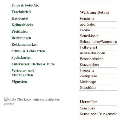
Fotos & Foto-AK
Frachtbriefe
Werbung Details
Katalog(e)
Hersteller
Kellnerblöcke
gegründet
Produkt
Preislisten
Sorte/Marke
Rechnungen
Schutzmarke/Warenzei
Reklamemarken
Hoflieferant
Schul- & Lehrkarten
Auszeichnungen
Speisekarten
Besonderheiten
Untersetzer, Deckel & Filze
Kurzzeichen
Vertreter- und
Hauptsitz
Visitenkarten
Zweigstelle
Vignetten
Niederlage
Geschäfte
Hersteller
Sonstiges
Kunst- oder Druckanstal