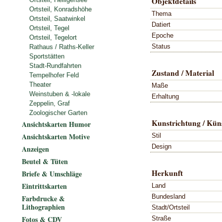
Objektdetails
Ortsteil, Konradshöhe
Thema
Ortsteil, Saatwinkel
Datiert
Ortsteil, Tegel
Epoche
Ortsteil, Tegelort
Status
Rathaus / Raths-Keller
Sportstätten
Stadt-Rundfahrten
Zustand / Material
Tempelhofer Feld
Theater
Maße
Weinstuben & -lokale
Erhaltung
Zeppelin, Graf
Zoologischer Garten
Kunstrichtung / Küns
Ansichtskarten Humor
Ansichtskarten Motive
Stil
Design
Anzeigen
Beutel & Tüten
Herkunft
Briefe & Umschläge
Eintrittskarten
Land
Bundesland
Farbdrucke &
Lithographien
Stadt/Ortsteil
Fotos & CDV
Straße