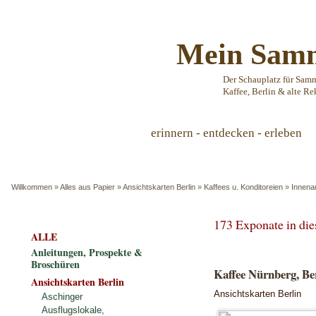
Mein Samm
Der Schauplatz für Sam
Kaffee, Berlin & alte Re
erinnern - entdecken - erleben
Willkommen
»
Alles aus Papier
»
Ansichtskarten Berlin
»
Kaffees u. Konditoreien
»
Innena
173 Exponate in di
ALLE
Anleitungen, Prospekte &
Broschüren
Kaffee Nürnberg, Be
Ansichtskarten Berlin
Ansichtskarten Berlin
Aschinger
Ausflugslokale,