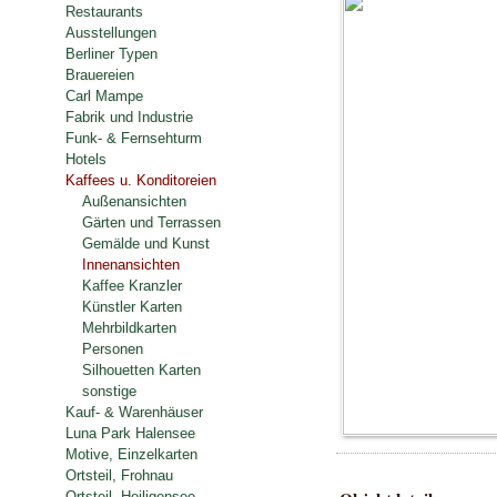
Restaurants
Ausstellungen
Berliner Typen
Brauereien
Carl Mampe
Fabrik und Industrie
Funk- & Fernsehturm
Hotels
Kaffees u. Konditoreien
Außenansichten
Gärten und Terrassen
Gemälde und Kunst
Innenansichten
Kaffee Kranzler
Künstler Karten
Mehrbildkarten
Personen
Silhouetten Karten
sonstige
Kauf- & Warenhäuser
Luna Park Halensee
Motive, Einzelkarten
Ortsteil, Frohnau
Ortsteil, Heiligensee