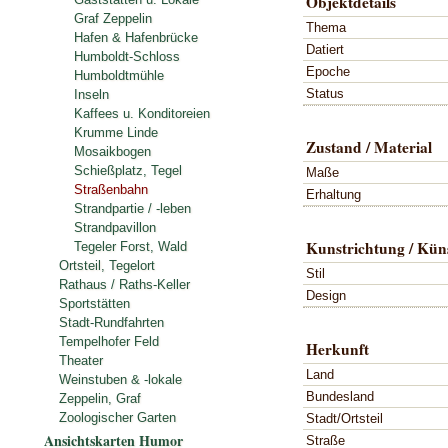
Objektdetails
Graf Zeppelin
Thema
Hafen & Hafenbrücke
Datiert
Humboldt-Schloss
Epoche
Humboldtmühle
Status
Inseln
Kaffees u. Konditoreien
Krumme Linde
Zustand / Material
Mosaikbogen
Schießplatz, Tegel
Maße
Straßenbahn
Erhaltung
Strandpartie / -leben
Strandpavillon
Kunstrichtung / Küns
Tegeler Forst, Wald
Ortsteil, Tegelort
Stil
Rathaus / Raths-Keller
Design
Sportstätten
Stadt-Rundfahrten
Tempelhofer Feld
Herkunft
Theater
Land
Weinstuben & -lokale
Bundesland
Zeppelin, Graf
Zoologischer Garten
Stadt/Ortsteil
Ansichtskarten Humor
Straße