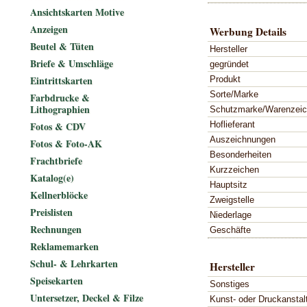
Ansichtskarten Motive
Anzeigen
Werbung Details
Beutel & Tüten
Hersteller
Briefe & Umschläge
gegründet
Eintrittskarten
Produkt
Sorte/Marke
Farbdrucke &
Lithographien
Schutzmarke/Warenzei
Hoflieferant
Fotos & CDV
Auszeichnungen
Fotos & Foto-AK
Besonderheiten
Frachtbriefe
Kurzzeichen
Katalog(e)
Hauptsitz
Kellnerblöcke
Zweigstelle
Preislisten
Niederlage
Rechnungen
Geschäfte
Reklamemarken
Schul- & Lehrkarten
Hersteller
Speisekarten
Sonstiges
Untersetzer, Deckel & Filze
Kunst- oder Druckanstal