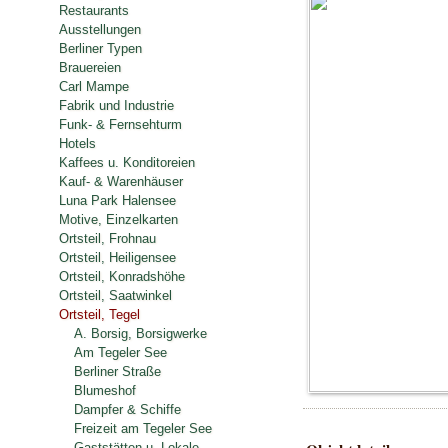
Restaurants
Ausstellungen
Berliner Typen
Brauereien
Carl Mampe
Fabrik und Industrie
Funk- & Fernsehturm
Hotels
Kaffees u. Konditoreien
Kauf- & Warenhäuser
Luna Park Halensee
Motive, Einzelkarten
Ortsteil, Frohnau
Ortsteil, Heiligensee
Ortsteil, Konradshöhe
Ortsteil, Saatwinkel
Ortsteil, Tegel
A. Borsig, Borsigwerke
Am Tegeler See
Berliner Straße
Blumeshof
Dampfer & Schiffe
Freizeit am Tegeler See
Gaststätten u. Lokale