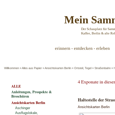
Mein Samm
Der Schauplatz für Sam
Kaffee, Berlin & alte Re
erinnern - entdecken - erleben
Willkommen
»
Alles aus Papier
»
Ansichtskarten Berlin
»
Ortsteil, Tegel
»
Straßenbahn
»
H
4 Exponate in dies
ALLE
Anleitungen, Prospekte &
Broschüren
Haltestelle der Stra
Ansichtskarten Berlin
Ansichtskarten Berlin
Aschinger
Ausflugslokale,