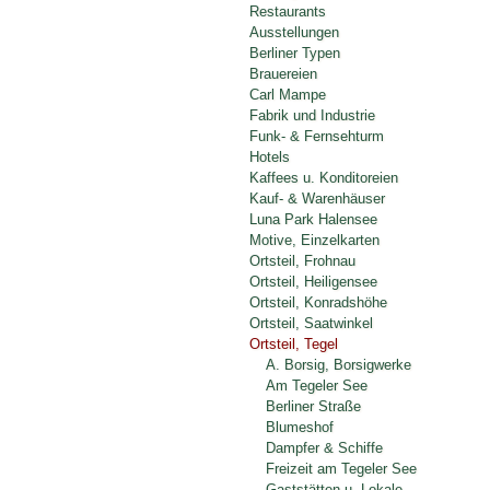
Restaurants
Ausstellungen
Berliner Typen
Brauereien
Carl Mampe
Fabrik und Industrie
Funk- & Fernsehturm
Hotels
Kaffees u. Konditoreien
Kauf- & Warenhäuser
Luna Park Halensee
Motive, Einzelkarten
Ortsteil, Frohnau
Ortsteil, Heiligensee
Ortsteil, Konradshöhe
Ortsteil, Saatwinkel
Ortsteil, Tegel
A. Borsig, Borsigwerke
Am Tegeler See
Berliner Straße
Blumeshof
Dampfer & Schiffe
Freizeit am Tegeler See
Gaststätten u. Lokale