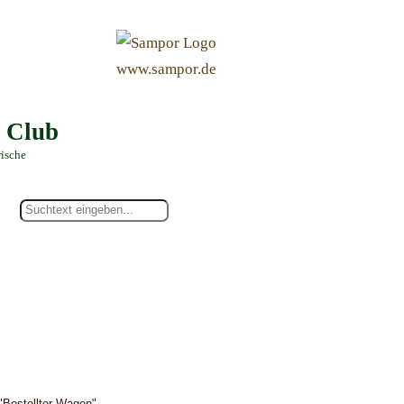
&
www.sampor.de
e Club
rische
"Bestellter Wagen"