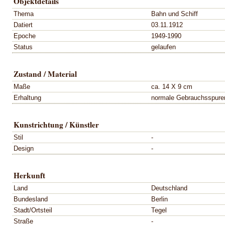
Objektdetails
Thema
Bahn und Schiff
Datiert
03.11.1912
Epoche
1949-1990
Status
gelaufen
Zustand / Material
Maße
ca. 14 X 9 cm
Erhaltung
normale Gebrauchsspure
Kunstrichtung / Künstler
Stil
-
Design
-
Herkunft
Land
Deutschland
Bundesland
Berlin
Stadt/Ortsteil
Tegel
Straße
-