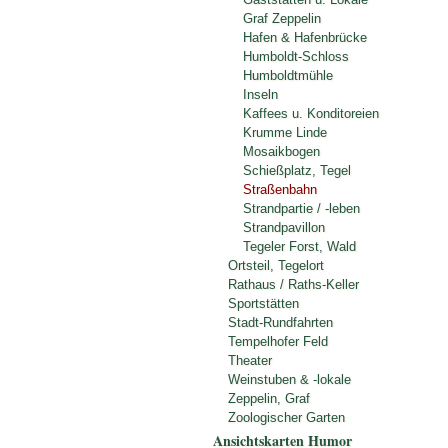
Graf Zeppelin
Hafen & Hafenbrücke
Humboldt-Schloss
Humboldtmühle
Inseln
Kaffees u. Konditoreien
Krumme Linde
Mosaikbogen
Schießplatz, Tegel
Straßenbahn
Strandpartie / -leben
Strandpavillon
Tegeler Forst, Wald
Ortsteil, Tegelort
Rathaus / Raths-Keller
Sportstätten
Stadt-Rundfahrten
Tempelhofer Feld
Theater
Weinstuben & -lokale
Zeppelin, Graf
Zoologischer Garten
Ansichtskarten Humor