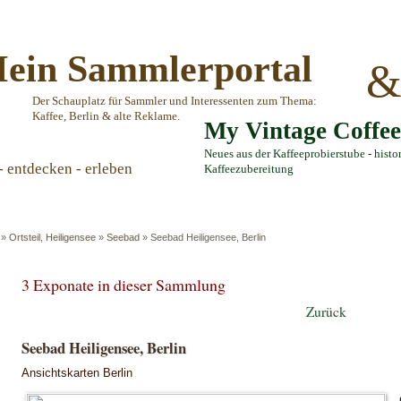
ein Sammlerportal
Der Schauplatz für Sammler und Interessenten zum Thema:
Kaffee, Berlin & alte Reklame.
My Vintage Coffe
Neues aus der Kaffeeprobierstube - histo
- entdecken - erleben
Kaffeezubereitung
»
Ortsteil, Heiligensee
»
Seebad
»
Seebad Heiligensee, Berlin
3 Exponate in dieser Sammlung
Zurück
Seebad Heiligensee, Berlin
Ansichtskarten Berlin