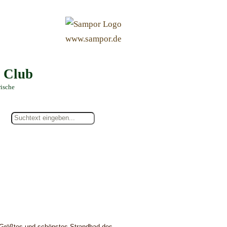
&
www.sampor.de
e Club
rische
Größtes und schönstes Strandbad des