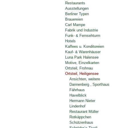
Restaurants
Ausstellungen
Berliner Typen
Brauereien
Carl Mampe
Fabrik und Industrie
Funk- & Fernsehturm
Hotels
Kaffees u. Konditoreien
Kauf- & Warenhäuser
Luna Park Halensee
Motive, Einzelkarten
Ortsteil, Frohnau
Ortsteil, Heiligensee
Ansichten, weitere
Dannenberg , Sporthaus
Fährhaus
Havelblick
Hermann Nieter
Lindenhof
Restaurant Müller
Rotkäppchen
Schützenhaus
Schröder´s Tivoli