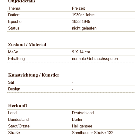
Objektdetails
Thema
Freizeit
Datiert
1930er Jahre
Epoche
1933-1945
Status
nicht gelaufen
Zustand / Material
Maße
9 X 14 cm
Erhaltung
normale Gebrauchsspuren
Kunstrichtung / Künstler
Stil
-
Design
-
Herkunft
Land
Deutschland
Bundesland
Berlin
Stadt/Ortsteil
Heiligensee
Straße
Sandhauser Straße 132