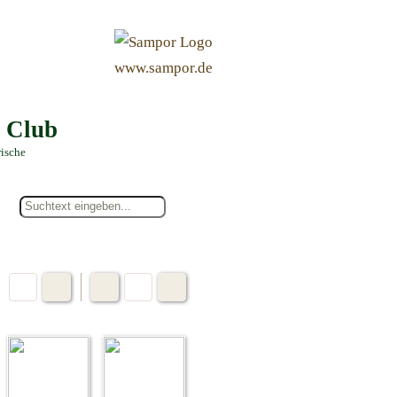
&
www.sampor.de
e Club
rische