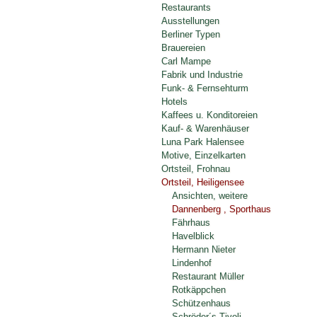
Restaurants
Ausstellungen
Berliner Typen
Brauereien
Carl Mampe
Fabrik und Industrie
Funk- & Fernsehturm
Hotels
Kaffees u. Konditoreien
Kauf- & Warenhäuser
Luna Park Halensee
Motive, Einzelkarten
Ortsteil, Frohnau
Ortsteil, Heiligensee
Ansichten, weitere
Dannenberg , Sporthaus
Fährhaus
Havelblick
Hermann Nieter
Lindenhof
Restaurant Müller
Rotkäppchen
Schützenhaus
Schröder´s Tivoli