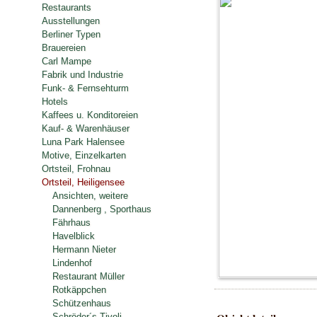
Restaurants
Ausstellungen
Berliner Typen
Brauereien
Carl Mampe
Fabrik und Industrie
Funk- & Fernsehturm
Hotels
Kaffees u. Konditoreien
Kauf- & Warenhäuser
Luna Park Halensee
Motive, Einzelkarten
Ortsteil, Frohnau
Ortsteil, Heiligensee
Ansichten, weitere
Dannenberg , Sporthaus
Fährhaus
Havelblick
Hermann Nieter
Lindenhof
Restaurant Müller
Rotkäppchen
Schützenhaus
Schröder´s Tivoli