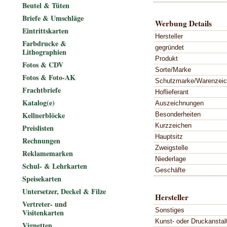
Beutel & Tüten
Briefe & Umschläge
Werbung Details
Eintrittskarten
Hersteller
Farbdrucke &
gegründet
Lithographien
Produkt
Fotos & CDV
Sorte/Marke
Fotos & Foto-AK
Schutzmarke/Warenzei
Frachtbriefe
Hoflieferant
Katalog(e)
Auszeichnungen
Kellnerblöcke
Besonderheiten
Kurzzeichen
Preislisten
Hauptsitz
Rechnungen
Zweigstelle
Reklamemarken
Niederlage
Schul- & Lehrkarten
Geschäfte
Speisekarten
Untersetzer, Deckel & Filze
Hersteller
Vertreter- und
Sonstiges
Visitenkarten
Kunst- oder Druckanstal
Vignetten