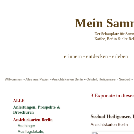
Mein Samm
Der Schauplatz für Sam
Kaffee, Berlin & alte Re
erinnern - entdecken - erleben
Willkommen
»
Alles aus Papier
»
Ansichtskarten Berlin
»
Ortsteil, Heiligensee
»
Seebad
»
3 Exponate in dies
ALLE
Anleitungen, Prospekte &
Broschüren
Seebad Heiligensee, 
Ansichtskarten Berlin
Ansichtskarten Berlin
Aschinger
Ausflugslokale,