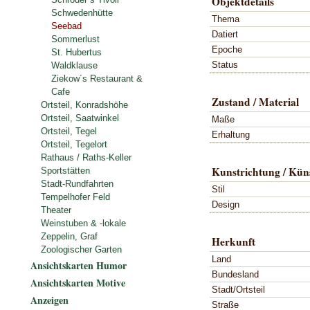
Objektdetails
Schwedenhütte
Thema
Seebad
Datiert
Sommerlust
Epoche
St. Hubertus
Status
Waldklause
Ziekow´s Restaurant &
Cafe
Zustand / Material
Ortsteil, Konradshöhe
Ortsteil, Saatwinkel
Maße
Ortsteil, Tegel
Erhaltung
Ortsteil, Tegelort
Rathaus / Raths-Keller
Kunstrichtung / Küns
Sportstätten
Stadt-Rundfahrten
Stil
Tempelhofer Feld
Design
Theater
Weinstuben & -lokale
Zeppelin, Graf
Herkunft
Zoologischer Garten
Land
Ansichtskarten Humor
Bundesland
Ansichtskarten Motive
Stadt/Ortsteil
Anzeigen
Straße