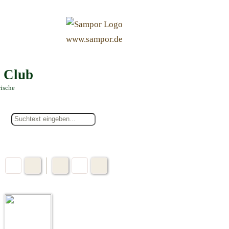
&
www.sampor.de
e Club
rische