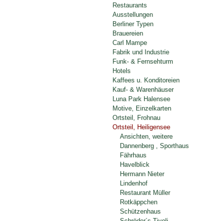
Restaurants
Ausstellungen
Berliner Typen
Brauereien
Carl Mampe
Fabrik und Industrie
Funk- & Fernsehturm
Hotels
Kaffees u. Konditoreien
Kauf- & Warenhäuser
Luna Park Halensee
Motive, Einzelkarten
Ortsteil, Frohnau
Ortsteil, Heiligensee
Ansichten, weitere
Dannenberg , Sporthaus
Fährhaus
Havelblick
Hermann Nieter
Lindenhof
Restaurant Müller
Rotkäppchen
Schützenhaus
Schröder´s Tivoli