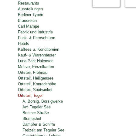
Restaurants
Ausstellungen
Berliner Typen
Brauereien
Carl Mampe
Fabrik und Industrie
Funk- & Fernsehturm
Hotels
Kaffees u. Konditoreien
Kauf- & Warenhäuser
Luna Park Halensee
Motive, Einzelkarten
Ortsteil, Frohnau
Ortsteil, Heiligensee
Ortsteil, Konradshöhe
Ortsteil, Saatwinkel
Ortsteil, Tegel
A. Borsig, Borsigwerke
Am Tegeler See
Berliner Straße
Blumeshof
Dampfer & Schiffe
Freizeit am Tegeler See
Gaststätten u. Lokale