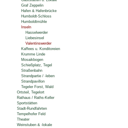
Graf Zeppelin
Hafen & Hafenbrücke
Humboldt-Schloss
Humboldtmühle
Inseln
Hasselwerder
Liebesinsel
Valentinswerder
Kaffees u. Konditoreien
Krumme Linde
Mosaikbogen
Schießplatz, Tegel
Straßenbahn
Strandpartie / -leben
Strandpavillon
Tegeler Forst, Wald
Ortsteil, Tegelort
Rathaus / Raths-Keller
Sportstätten
Stadt-Rundfahrten
Tempelhofer Feld
Theater
Weinstuben & -lokale