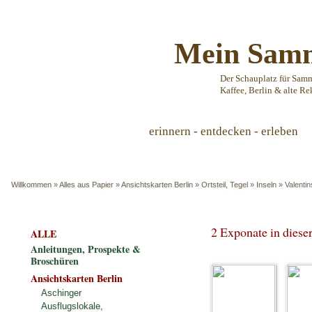
Mein Samm
Der Schauplatz für Sam
Kaffee, Berlin & alte Re
erinnern - entdecken - erleben
Willkommen
»
Alles aus Papier
»
Ansichtskarten Berlin
»
Ortsteil, Tegel
»
Inseln
»
Valenti
2 Exponate in dies
ALLE
Anleitungen, Prospekte &
Broschüren
Ansichtskarten Berlin
Aschinger
Ausflugslokale,