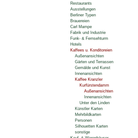
Restaurants
Ausstellungen
Berliner Typen
Brauereien
Carl Mampe
Fabrik und Industrie
Funk- & Fernsehturm
Hotels
Kaffees u. Konditoreien
Außenansichten
Gärten und Terrassen
Gemälde und Kunst
Innenansichten
Kaffee Kranzler
Kurfürstendamm
Außenansichten
Innenansichten
Unter den Linden
Künstler Karten
Mehrbildkarten
Personen
Silhouetten Karten
sonstige
Kauf- & Warenhäuser