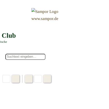
&
www.sampor.de
e Club
rische