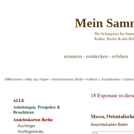
Mein Samm
Der Schauplatz für Sam
Kaffee, Berlin & alte Re
erinnern - entdecken - erleben
Willkommen
»
Alles aus Papier
»
Ansichtskarten Berlin
»
Kaffees u. Konditoreien
»
Gärten
18 Exponate in die
ALLE
Anleitungen, Prospekte &
Broschüren
Mecca, Orientalisches
Ansichtskarten Berlin
Ansichtskarten Berlin
Aschinger
Ausflugslokale,