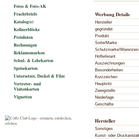
Fotos & Foto-AK
Frachtbriefe
Werbung Details
Katalog(e)
Hersteller
Kellnerblöcke
gegründet
Produkt
Preislisten
Sorte/Marke
Rechnungen
Schutzmarke/Warenzei
Reklamemarken
Hoflieferant
Schul- & Lehrkarten
Auszeichnungen
Speisekarten
Besonderheiten
Untersetzer, Deckel & Filze
Kurzzeichen
Vertreter- und
Hauptsitz
Visitenkarten
Zweigstelle
Vignetten
Niederlage
Geschäfte
Hersteller
Sonstiges
Kunst- oder Druckanstal