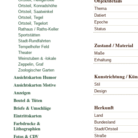
Objektdetails
Ortsteil, Konradshöhe
Thema
Ortsteil, Saatwinkel
Datiert
Ortsteil, Tegel
Epoche
Ortsteil, Tegelort
Status
Rathaus / Raths-Keller
Sportstätten
Stadt-Rundfahrten
Zustand / Material
Tempelhofer Feld
Theater
Maße
Weinstuben & -lokale
Erhaltung
Zeppelin, Graf
Zoologischer Garten
Kunstrichtung / Küns
Ansichtskarten Humor
Ansichtskarten Motive
Stil
Design
Anzeigen
Beutel & Tüten
Herkunft
Briefe & Umschläge
Eintrittskarten
Land
Bundesland
Farbdrucke &
Lithographien
Stadt/Ortsteil
Fotos & CDV
Straße