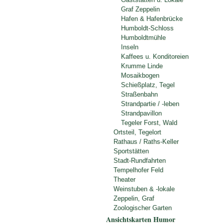
Graf Zeppelin
Hafen & Hafenbrücke
Humboldt-Schloss
Humboldtmühle
Inseln
Kaffees u. Konditoreien
Krumme Linde
Mosaikbogen
Schießplatz, Tegel
Straßenbahn
Strandpartie / -leben
Strandpavillon
Tegeler Forst, Wald
Ortsteil, Tegelort
Rathaus / Raths-Keller
Sportstätten
Stadt-Rundfahrten
Tempelhofer Feld
Theater
Weinstuben & -lokale
Zeppelin, Graf
Zoologischer Garten
Ansichtskarten Humor