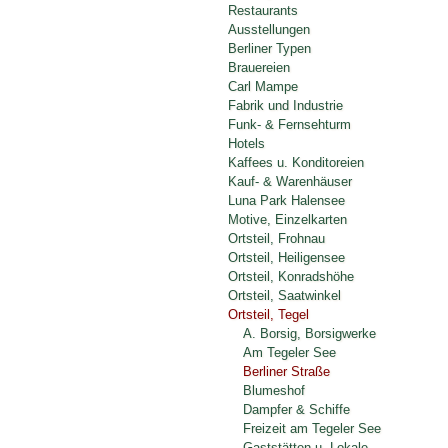
Restaurants
Ausstellungen
Berliner Typen
Brauereien
Carl Mampe
Fabrik und Industrie
Funk- & Fernsehturm
Hotels
Kaffees u. Konditoreien
Kauf- & Warenhäuser
Luna Park Halensee
Motive, Einzelkarten
Ortsteil, Frohnau
Ortsteil, Heiligensee
Ortsteil, Konradshöhe
Ortsteil, Saatwinkel
Ortsteil, Tegel
A. Borsig, Borsigwerke
Am Tegeler See
Berliner Straße
Blumeshof
Dampfer & Schiffe
Freizeit am Tegeler See
Gaststätten u. Lokale