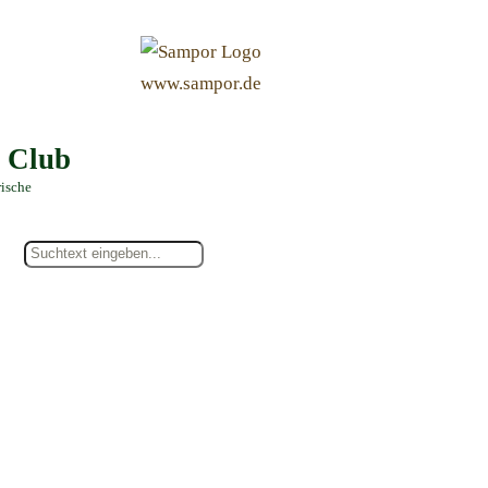
&
www.sampor.de
e Club
rische