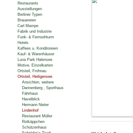
Restaurants
Ausstellungen
Berliner Typen
Brauereien
Carl Mampe
Fabrik und Industrie
Funk- & Fernsehturm
Hotels
Kaffees u. Konditoreien
Kauf- & Warenhäuser
Luna Park Halensee
Motive, Einzelkarten
Ortsteil, Frohnau
Ortsteil, Heiligensee
Ansichten, weitere
Dannenberg , Sporthaus
Fährhaus
Havelblick
Hermann Nieter
Lindenhof
Restaurant Müller
Rotkäppchen
Schützenhaus
Schröder´s Tivoli