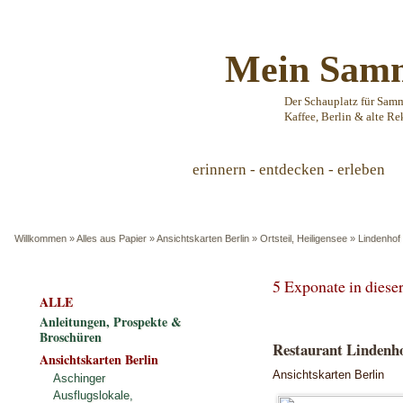
Mein Samm
Der Schauplatz für Sam
Kaffee, Berlin & alte Re
erinnern - entdecken - erleben
Willkommen
»
Alles aus Papier
»
Ansichtskarten Berlin
»
Ortsteil, Heiligensee
»
Lindenhof
5 Exponate in dies
ALLE
Anleitungen, Prospekte &
Broschüren
Restaurant Lindenho
Ansichtskarten Berlin
Ansichtskarten Berlin
Aschinger
Ausflugslokale,