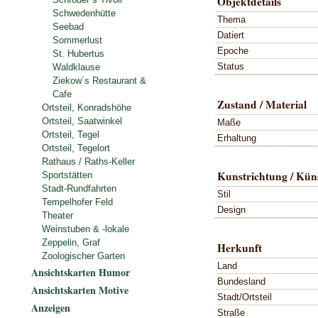
Objektdetails
Schwedenhütte
Thema
Seebad
Datiert
Sommerlust
Epoche
St. Hubertus
Status
Waldklause
Ziekow´s Restaurant &
Cafe
Zustand / Material
Ortsteil, Konradshöhe
Ortsteil, Saatwinkel
Maße
Ortsteil, Tegel
Erhaltung
Ortsteil, Tegelort
Rathaus / Raths-Keller
Kunstrichtung / Küns
Sportstätten
Stadt-Rundfahrten
Stil
Tempelhofer Feld
Design
Theater
Weinstuben & -lokale
Zeppelin, Graf
Herkunft
Zoologischer Garten
Land
Ansichtskarten Humor
Bundesland
Ansichtskarten Motive
Stadt/Ortsteil
Anzeigen
Straße