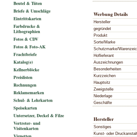
Beutel & Tüten
Briefe & Umschläge
Werbung Details
Eintrittskarten
Hersteller
Farbdrucke &
gegründet
Lithographien
Produkt
Fotos & CDV
Sorte/Marke
Fotos & Foto-AK
Schutzmarke/Warenzei
Frachtbriefe
Hoflieferant
Katalog(e)
Auszeichnungen
Kellnerblöcke
Besonderheiten
Kurzzeichen
Preislisten
Hauptsitz
Rechnungen
Zweigstelle
Reklamemarken
Niederlage
Schul- & Lehrkarten
Geschäfte
Speisekarten
Untersetzer, Deckel & Filze
Hersteller
Vertreter- und
Sonstiges
Visitenkarten
Kunst- oder Druckanstal
Vignetten