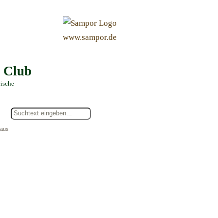
&
www.sampor.de
e Club
rische
haus