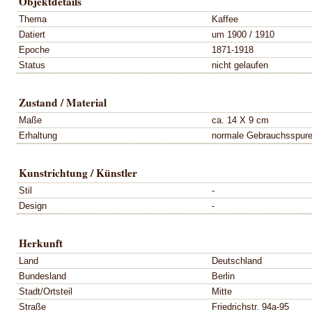
Objektdetails
Thema
Kaffee
Datiert
um 1900 / 1910
Epoche
1871-1918
Status
nicht gelaufen
Zustand / Material
Maße
ca. 14 X 9 cm
Erhaltung
normale Gebrauchsspur
Kunstrichtung / Künstler
Stil
-
Design
-
Herkunft
Land
Deutschland
Bundesland
Berlin
Stadt/Ortsteil
Mitte
Straße
Friedrichstr. 94a-95