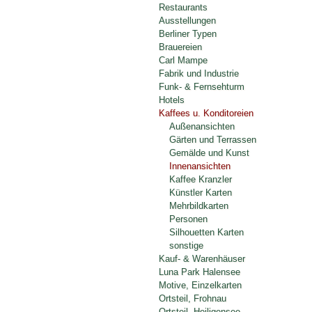
Restaurants
Ausstellungen
Berliner Typen
Brauereien
Carl Mampe
Fabrik und Industrie
Funk- & Fernsehturm
Hotels
Kaffees u. Konditoreien
Außenansichten
Gärten und Terrassen
Gemälde und Kunst
Innenansichten
Kaffee Kranzler
Künstler Karten
Mehrbildkarten
Personen
Silhouetten Karten
sonstige
Kauf- & Warenhäuser
Luna Park Halensee
Motive, Einzelkarten
Ortsteil, Frohnau
Ortsteil, Heiligensee