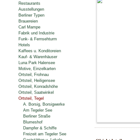
Restaurants
Ausstellungen
Berliner Typen
Brauereien
Carl Mampe
Fabrik und Industrie
Funk- & Fernsehturm
Hotels
Kaffees u. Konditoreien
Kauf- & Warenhäuser
Luna Park Halensee
Motive, Einzelkarten
Ortsteil, Frohnau
Ortsteil, Heiligensee
Ortsteil, Konradshöhe
Ortsteil, Saatwinkel
Ortsteil, Tegel
A. Borsig, Borsigwerke
Am Tegeler See
Berliner Straße
Blumeshof
Dampfer & Schiffe
Freizeit am Tegeler See
Gaststätten u. Lokale