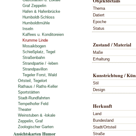
Objektdetails
Graf Zeppelin
Thema
Hafen & Hafenbrücke
Datiert
Humboldt-Schloss
Epoche
Humboldtmühle
Status
Inseln
Kaffees u. Konditoreien
Krumme Linde
Zustand / Material
Mosaikbogen
Schießplatz, Tegel
Maße
Straßenbahn
Erhaltung
Strandpartie / -leben
Strandpavillon
Kunstrichtung / Küns
Tegeler Forst, Wald
Ortsteil, Tegelort
Stil
Rathaus / Raths-Keller
Design
Sportstätten
Stadt-Rundfahrten
Tempelhofer Feld
Herkunft
Theater
Land
Weinstuben & -lokale
Bundesland
Zeppelin, Graf
Zoologischer Garten
Stadt/Ortsteil
Ansichtskarten Humor
Straße