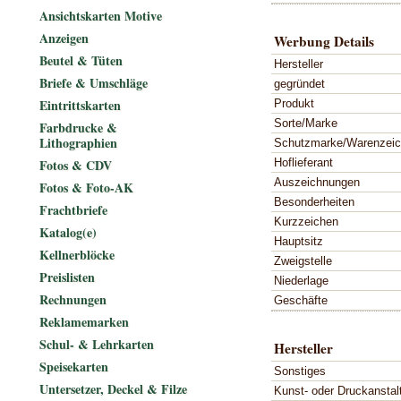
Ansichtskarten Motive
Anzeigen
Werbung Details
Beutel & Tüten
Hersteller
Briefe & Umschläge
gegründet
Eintrittskarten
Produkt
Sorte/Marke
Farbdrucke &
Lithographien
Schutzmarke/Warenzei
Hoflieferant
Fotos & CDV
Auszeichnungen
Fotos & Foto-AK
Besonderheiten
Frachtbriefe
Kurzzeichen
Katalog(e)
Hauptsitz
Kellnerblöcke
Zweigstelle
Preislisten
Niederlage
Rechnungen
Geschäfte
Reklamemarken
Schul- & Lehrkarten
Hersteller
Speisekarten
Sonstiges
Untersetzer, Deckel & Filze
Kunst- oder Druckanstal