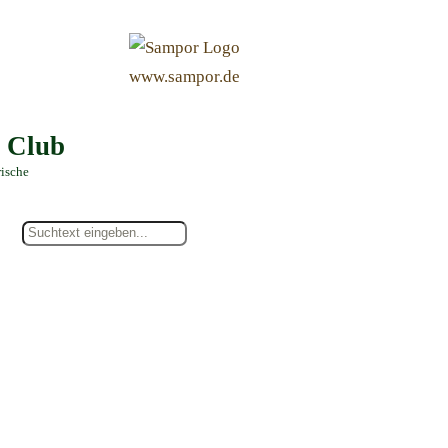
&
www.sampor.de
e Club
rische