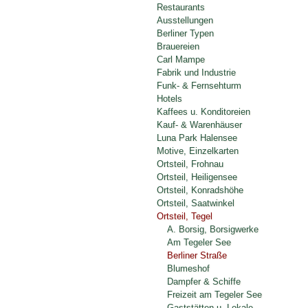
Restaurants
Ausstellungen
Berliner Typen
Brauereien
Carl Mampe
Fabrik und Industrie
Funk- & Fernsehturm
Hotels
Kaffees u. Konditoreien
Kauf- & Warenhäuser
Luna Park Halensee
Motive, Einzelkarten
Ortsteil, Frohnau
Ortsteil, Heiligensee
Ortsteil, Konradshöhe
Ortsteil, Saatwinkel
Ortsteil, Tegel
A. Borsig, Borsigwerke
Am Tegeler See
Berliner Straße
Blumeshof
Dampfer & Schiffe
Freizeit am Tegeler See
Gaststätten u. Lokale