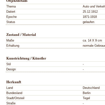
Objektdetails
Thema
Auto und Verkeh
Datiert
25.12.1912
Epoche
1871-1918
Status
gelaufen
Zustand / Material
Maße
ca. 14 X 9 cm
Erhaltung
normale Gebrau
Kunstrichtung / Künstler
Stil
-
Design
-
Herkunft
Land
Deutschland
Bundesland
Berlin
Stadt/Ortsteil
Tegel
Straße
-