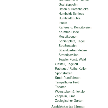
Graf Zeppelin
Hafen & Hafenbrücke
Humboldt-Schloss
Humboldtmühle
Inseln
Kaffees u. Konditoreien
Krumme Linde
Mosaikbogen
Schießplatz, Tegel
Straßenbahn
Strandpartie / -leben
Strandpavillon
Tegeler Forst, Wald
Ortsteil, Tegelort
Rathaus / Raths-Keller
Sportstätten
Stadt-Rundfahrten
Tempelhofer Feld
Theater
Weinstuben & -lokale
Zeppelin, Graf
Zoologischer Garten
Ansichtskarten Humor