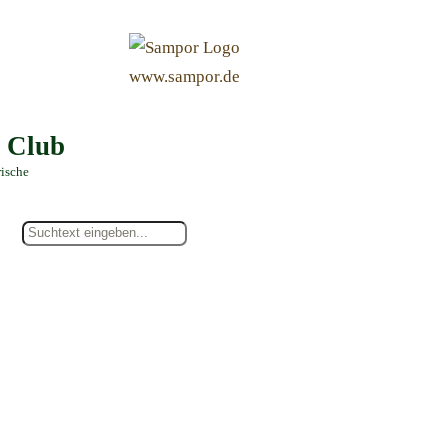
&
www.sampor.de
e Club
rische