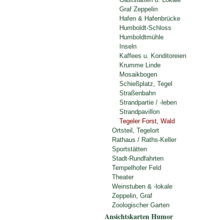
Graf Zeppelin
Hafen & Hafenbrücke
Humboldt-Schloss
Humboldtmühle
Inseln
Kaffees u. Konditoreien
Krumme Linde
Mosaikbogen
Schießplatz, Tegel
Straßenbahn
Strandpartie / -leben
Strandpavillon
Tegeler Forst, Wald
Ortsteil, Tegelort
Rathaus / Raths-Keller
Sportstätten
Stadt-Rundfahrten
Tempelhofer Feld
Theater
Weinstuben & -lokale
Zeppelin, Graf
Zoologischer Garten
Ansichtskarten Humor