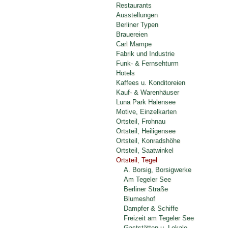
Restaurants
Ausstellungen
Berliner Typen
Brauereien
Carl Mampe
Fabrik und Industrie
Funk- & Fernsehturm
Hotels
Kaffees u. Konditoreien
Kauf- & Warenhäuser
Luna Park Halensee
Motive, Einzelkarten
Ortsteil, Frohnau
Ortsteil, Heiligensee
Ortsteil, Konradshöhe
Ortsteil, Saatwinkel
Ortsteil, Tegel
A. Borsig, Borsigwerke
Am Tegeler See
Berliner Straße
Blumeshof
Dampfer & Schiffe
Freizeit am Tegeler See
Gaststätten u. Lokale