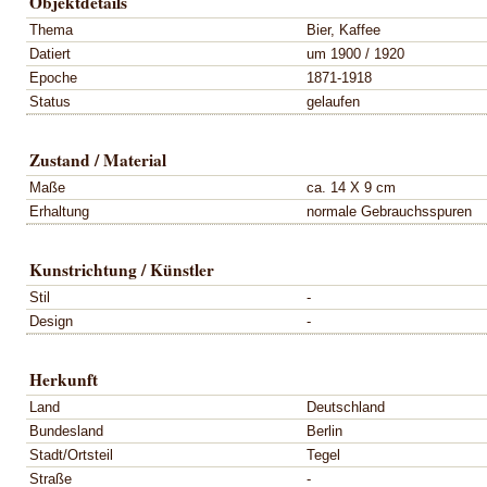
Objektdetails
Thema
Bier, Kaffee
Datiert
um 1900 / 1920
Epoche
1871-1918
Status
gelaufen
Zustand / Material
Maße
ca. 14 X 9 cm
Erhaltung
normale Gebrauchsspuren
Kunstrichtung / Künstler
Stil
-
Design
-
Herkunft
Land
Deutschland
Bundesland
Berlin
Stadt/Ortsteil
Tegel
Straße
-