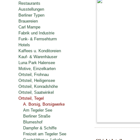
Restaurants
Ausstellungen
Berliner Typen
Brauereien
Carl Mampe
Fabrik und Industrie
Funk- & Fernsehturm
Hotels
Kaffees u. Konditoreien
Kauf- & Warenhäuser
Luna Park Halensee
Motive, Einzelkarten
Ortsteil, Frohnau
Ortsteil, Heiligensee
Ortsteil, Konradshöhe
Ortsteil, Saatwinkel
Ortsteil, Tegel
A. Borsig, Borsigwerke
Am Tegeler See
Berliner Straße
Blumeshof
Dampfer & Schiffe
Freizeit am Tegeler See
Gaststätten u. Lokale