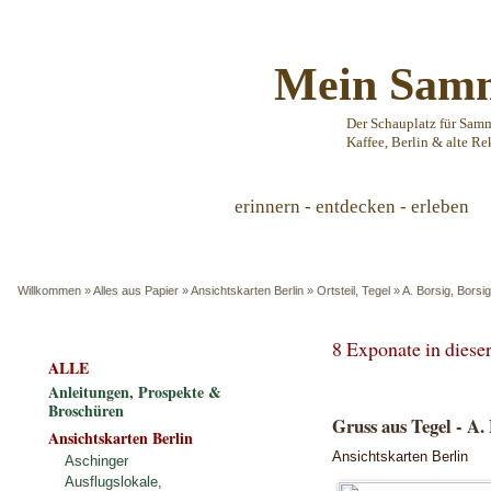
Mein Samm
Der Schauplatz für Sam
Kaffee, Berlin & alte Re
erinnern - entdecken - erleben
Willkommen
»
Alles aus Papier
»
Ansichtskarten Berlin
»
Ortsteil, Tegel
»
A. Borsig, Borsi
8 Exponate in dies
ALLE
Anleitungen, Prospekte &
Broschüren
Gruss aus Tegel - A.
Ansichtskarten Berlin
Ansichtskarten Berlin
Aschinger
Ausflugslokale,