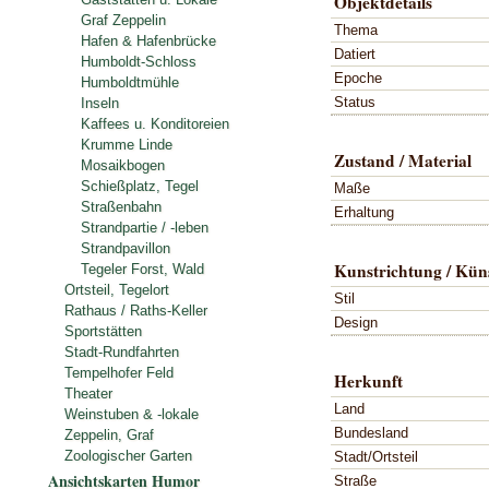
Objektdetails
Graf Zeppelin
Thema
Hafen & Hafenbrücke
Datiert
Humboldt-Schloss
Epoche
Humboldtmühle
Status
Inseln
Kaffees u. Konditoreien
Krumme Linde
Zustand / Material
Mosaikbogen
Schießplatz, Tegel
Maße
Straßenbahn
Erhaltung
Strandpartie / -leben
Strandpavillon
Kunstrichtung / Küns
Tegeler Forst, Wald
Ortsteil, Tegelort
Stil
Rathaus / Raths-Keller
Design
Sportstätten
Stadt-Rundfahrten
Tempelhofer Feld
Herkunft
Theater
Land
Weinstuben & -lokale
Bundesland
Zeppelin, Graf
Zoologischer Garten
Stadt/Ortsteil
Ansichtskarten Humor
Straße