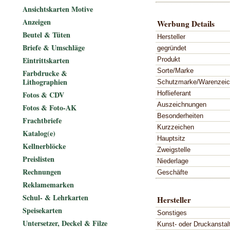
Ansichtskarten Motive
Anzeigen
Werbung Details
Beutel & Tüten
Hersteller
Briefe & Umschläge
gegründet
Eintrittskarten
Produkt
Sorte/Marke
Farbdrucke &
Lithographien
Schutzmarke/Warenzei
Hoflieferant
Fotos & CDV
Auszeichnungen
Fotos & Foto-AK
Besonderheiten
Frachtbriefe
Kurzzeichen
Katalog(e)
Hauptsitz
Kellnerblöcke
Zweigstelle
Preislisten
Niederlage
Rechnungen
Geschäfte
Reklamemarken
Schul- & Lehrkarten
Hersteller
Speisekarten
Sonstiges
Untersetzer, Deckel & Filze
Kunst- oder Druckanstal