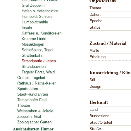
Objektdetails
Graf Zeppelin
Thema
Hafen & Hafenbrücke
Datiert
Humboldt-Schloss
Epoche
Humboldtmühle
Status
Inseln
Kaffees u. Konditoreien
Krumme Linde
Zustand / Material
Mosaikbogen
Schießplatz, Tegel
Maße
Straßenbahn
Erhaltung
Strandpartie / -leben
Strandpavillon
Kunstrichtung / Küns
Tegeler Forst, Wald
Ortsteil, Tegelort
Stil
Rathaus / Raths-Keller
Design
Sportstätten
Stadt-Rundfahrten
Tempelhofer Feld
Herkunft
Theater
Land
Weinstuben & -lokale
Bundesland
Zeppelin, Graf
Zoologischer Garten
Stadt/Ortsteil
Ansichtskarten Humor
Straße