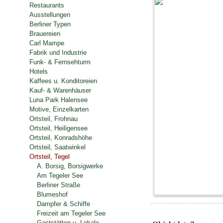
Restaurants
Ausstellungen
Berliner Typen
Brauereien
Carl Mampe
Fabrik und Industrie
Funk- & Fernsehturm
Hotels
Kaffees u. Konditoreien
Kauf- & Warenhäuser
Luna Park Halensee
Motive, Einzelkarten
Ortsteil, Frohnau
Ortsteil, Heiligensee
Ortsteil, Konradshöhe
Ortsteil, Saatwinkel
Ortsteil, Tegel
A. Borsig, Borsigwerke
Am Tegeler See
Berliner Straße
Blumeshof
Dampfer & Schiffe
Freizeit am Tegeler See
Gaststätten u. Lokale