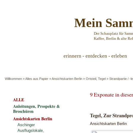
Mein Samm
Der Schauplatz für Sam
Kaffee, Berlin & alte Re
erinnern - entdecken - erleben
Willkommen
»
Alles aus Papier
»
Ansichtskarten Berlin
»
Ortsteil, Tegel
»
Strandpartie / -l
9 Exponate in dies
ALLE
Anleitungen, Prospekte &
Broschüren
Tegel, Zur Strandpr
Ansichtskarten Berlin
Ansichtskarten Berlin
Aschinger
Ausflugslokale,