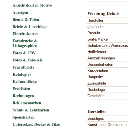
Ansichtskarten Motive
Anzeigen
Werbung Details
Beutel & Tüten
Hersteller
Briefe & Umschläge
gegründet
Eintrittskarten
Produkt
Sorte/Marke
Farbdrucke &
Lithographien
Schutzmarke/Warenzei
Hoflieferant
Fotos & CDV
Auszeichnungen
Fotos & Foto-AK
Besonderheiten
Frachtbriefe
Kurzzeichen
Katalog(e)
Hauptsitz
Kellnerblöcke
Zweigstelle
Preislisten
Niederlage
Rechnungen
Geschäfte
Reklamemarken
Schul- & Lehrkarten
Hersteller
Speisekarten
Sonstiges
Untersetzer, Deckel & Filze
Kunst- oder Druckanstal