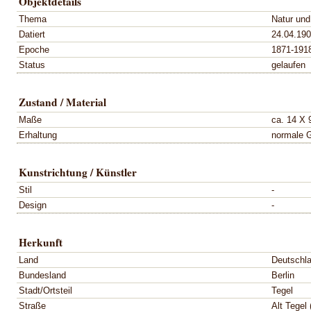
Objektdetails
Thema
Natur und
Datiert
24.04.19
Epoche
1871-191
Status
gelaufen
Zustand / Material
Maße
ca. 14 X 
Erhaltung
normale 
Kunstrichtung / Künstler
Stil
-
Design
-
Herkunft
Land
Deutschl
Bundesland
Berlin
Stadt/Ortsteil
Tegel
Straße
Alt Tegel 