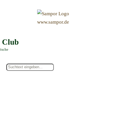
&
www.sampor.de
e Club
rische