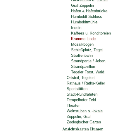
Graf Zeppelin
Hafen & Hafenbrücke
Humboldt-Schloss
Humboldtmühle
Inseln
Kaffees u. Konditoreien
Krumme Linde
Mosaikbogen
Schießplatz, Tegel
Straßenbahn
Strandpartie / -leben
Strandpavillon
Tegeler Forst, Wald
Ortsteil, Tegelort
Rathaus / Raths-Keller
Sportstätten
Stadt-Rundfahrten
Tempelhofer Feld
Theater
Weinstuben & -lokale
Zeppelin, Graf
Zoologischer Garten
Ansichtskarten Humor