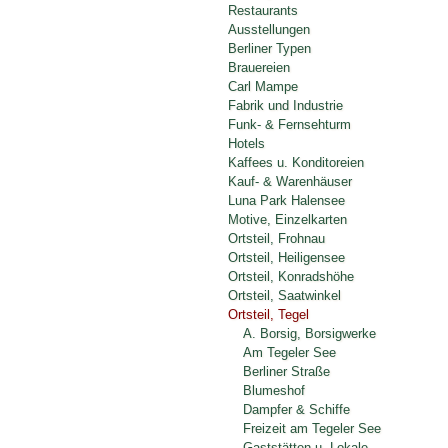
Restaurants
Ausstellungen
Berliner Typen
Brauereien
Carl Mampe
Fabrik und Industrie
Funk- & Fernsehturm
Hotels
Kaffees u. Konditoreien
Kauf- & Warenhäuser
Luna Park Halensee
Motive, Einzelkarten
Ortsteil, Frohnau
Ortsteil, Heiligensee
Ortsteil, Konradshöhe
Ortsteil, Saatwinkel
Ortsteil, Tegel
A. Borsig, Borsigwerke
Am Tegeler See
Berliner Straße
Blumeshof
Dampfer & Schiffe
Freizeit am Tegeler See
Gaststätten u. Lokale