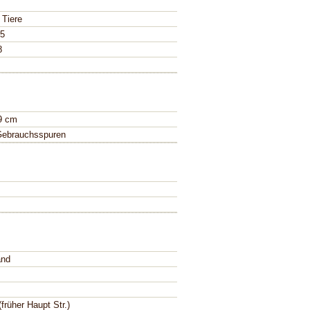
 Tiere
05
8
9 cm
Gebrauchsspuren
and
(früher Haupt Str.)