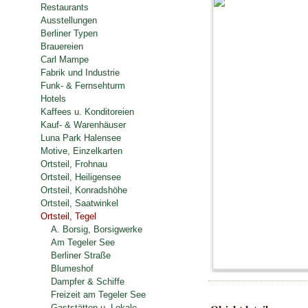
Restaurants
Ausstellungen
Berliner Typen
Brauereien
Carl Mampe
Fabrik und Industrie
Funk- & Fernsehturm
Hotels
Kaffees u. Konditoreien
Kauf- & Warenhäuser
Luna Park Halensee
Motive, Einzelkarten
Ortsteil, Frohnau
Ortsteil, Heiligensee
Ortsteil, Konradshöhe
Ortsteil, Saatwinkel
Ortsteil, Tegel
A. Borsig, Borsigwerke
Am Tegeler See
Berliner Straße
Blumeshof
Dampfer & Schiffe
Freizeit am Tegeler See
Gaststätten u. Lokale