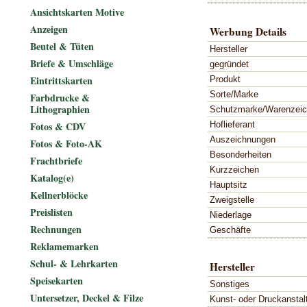
Ansichtskarten Motive
Anzeigen
Werbung Details
Beutel & Tüten
Hersteller
Briefe & Umschläge
gegründet
Eintrittskarten
Produkt
Sorte/Marke
Farbdrucke &
Lithographien
Schutzmarke/Warenzei
Hoflieferant
Fotos & CDV
Auszeichnungen
Fotos & Foto-AK
Besonderheiten
Frachtbriefe
Kurzzeichen
Katalog(e)
Hauptsitz
Kellnerblöcke
Zweigstelle
Preislisten
Niederlage
Rechnungen
Geschäfte
Reklamemarken
Schul- & Lehrkarten
Hersteller
Speisekarten
Sonstiges
Untersetzer, Deckel & Filze
Kunst- oder Druckanstal