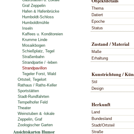
Objektdetails
Graf Zeppelin
Thema
Hafen & Hafenbrücke
Datiert
Humboldt-Schloss
Epoche
Humboldtmühle
Status
Inseln
Kaffees u. Konditoreien
Krumme Linde
Zustand / Material
Mosaikbogen
Schießplatz, Tegel
Maße
Straßenbahn
Erhaltung
Strandpartie / -leben
Strandpavillon
Kunstrichtung / Küns
Tegeler Forst, Wald
Ortsteil, Tegelort
Stil
Rathaus / Raths-Keller
Design
Sportstätten
Stadt-Rundfahrten
Tempelhofer Feld
Herkunft
Theater
Land
Weinstuben & -lokale
Bundesland
Zeppelin, Graf
Zoologischer Garten
Stadt/Ortsteil
Ansichtskarten Humor
Straße