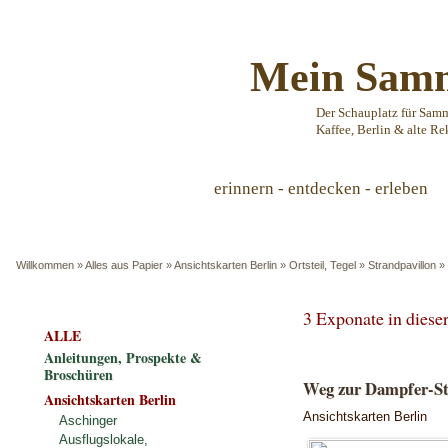
Mein Samm
Der Schauplatz für Sam
Kaffee, Berlin & alte Re
erinnern - entdecken - erleben
Willkommen
»
Alles aus Papier
»
Ansichtskarten Berlin
»
Ortsteil, Tegel
»
Strandpavillon
»
3 Exponate in dies
ALLE
Anleitungen, Prospekte &
Broschüren
Weg zur Dampfer-Sta
Ansichtskarten Berlin
Ansichtskarten Berlin
Aschinger
Ausflugslokale,