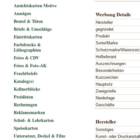
Ansichtskarten Motive
Anzeigen
Werbung Details
Beutel & Tüten
Hersteller
Briefe & Umschläge
gegründet
Eintrittskarten
Produkt
Sorte/Marke
Farbdrucke &
Lithographien
Schutzmarke/Warenzei
Hoflieferant
Fotos & CDV
Auszeichnungen
Fotos & Foto-AK
Besonderheiten
Frachtbriefe
Kurzzeichen
Katalog(e)
Hauptsitz
Kellnerblöcke
Zweigstelle
Preislisten
Niederlage
Rechnungen
Geschäfte
Reklamemarken
Schul- & Lehrkarten
Hersteller
Speisekarten
Sonstiges
Untersetzer, Deckel & Filze
Kunst- oder Druckanstal