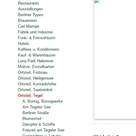
Restaurants
Ausstellungen
Berliner Typen
Brauereien
Carl Mampe
Fabrik und Industrie
Funk- & Fernsehturm
Hotels
Kaffees u. Konditoreien
Kauf- & Warenhäuser
Luna Park Halensee
Motive, Einzelkarten
Ortsteil, Frohnau
Ortsteil, Heiligensee
Ortsteil, Konradshöhe
Ortsteil, Saatwinkel
Ortsteil, Tegel
A. Borsig, Borsigwerke
Am Tegeler See
Berliner Straße
Blumeshof
Dampfer & Schiffe
Freizeit am Tegeler See
Gaststätten u. Lokale