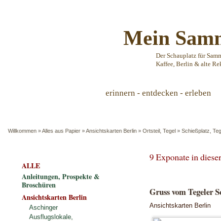
Mein Samm
Der Schauplatz für Sam
Kaffee, Berlin & alte Re
erinnern - entdecken - erleben
Willkommen
»
Alles aus Papier
»
Ansichtskarten Berlin
»
Ortsteil, Tegel
»
Schießplatz, Teg
9 Exponate in dies
ALLE
Anleitungen, Prospekte &
Broschüren
Gruss vom Tegeler S
Ansichtskarten Berlin
Ansichtskarten Berlin
Aschinger
Ausflugslokale,