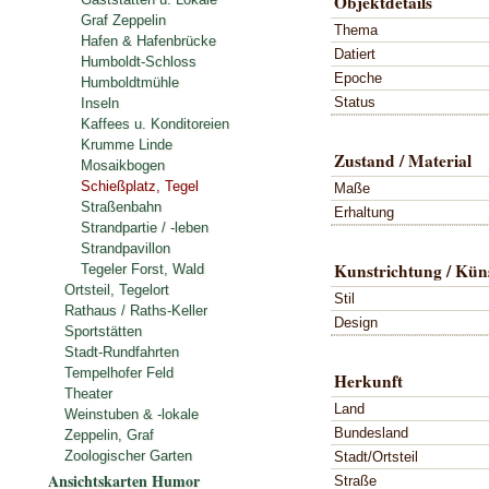
Objektdetails
Graf Zeppelin
Thema
Hafen & Hafenbrücke
Datiert
Humboldt-Schloss
Epoche
Humboldtmühle
Status
Inseln
Kaffees u. Konditoreien
Krumme Linde
Zustand / Material
Mosaikbogen
Schießplatz, Tegel
Maße
Straßenbahn
Erhaltung
Strandpartie / -leben
Strandpavillon
Kunstrichtung / Küns
Tegeler Forst, Wald
Ortsteil, Tegelort
Stil
Rathaus / Raths-Keller
Design
Sportstätten
Stadt-Rundfahrten
Tempelhofer Feld
Herkunft
Theater
Land
Weinstuben & -lokale
Bundesland
Zeppelin, Graf
Zoologischer Garten
Stadt/Ortsteil
Ansichtskarten Humor
Straße