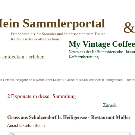
ein Sammlerportal
Der Schauplatz für Sammler und Interessenten zum Thema:
Kaffee, Berlin & alte Reklame.
My Vintage Coffe
Neues aus der Kaffeeprobierstube - histo
- entdecken - erleben
Kaffeezubereitung
»
Ortsteil, Heiligensee
»
Restaurant Müller
»
Gruss aus Schulzendorf b. Heiligensee - Restau
2 Exponate in dieser Sammlung
Zurück
Gruss aus Schulzendorf b. Heiligensee - Restaurant Müller
Ansichtskarten Berlin