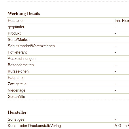
Werbung Details
Hersteller
Inh. Fle
gegründet
-
Produkt
-
Sorte/Marke
-
Schutzmarke/Warenzeichen
-
Hoflieferant
-
Auszeichnungen
-
Besonderheiten
-
Kurzzeichen
-
Hauptsitz
-
Zweigstelle
-
Niederlage
-
Geschäfte
-
Hersteller
Sonstiges
-
Kunst- oder Druckanstalt/Verlag
A.G.f.a.