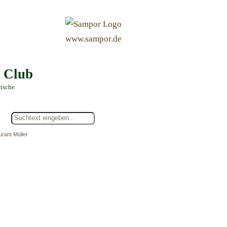
&
www.sampor.de
e Club
rische
rant Müller