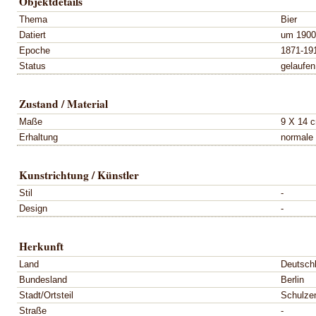
Objektdetails
Thema
Bier
Datiert
um 1900
Epoche
1871-19
Status
gelaufen
Zustand / Material
Maße
9 X 14 
Erhaltung
normale
Kunstrichtung / Künstler
Stil
-
Design
-
Herkunft
Land
Deutsch
Bundesland
Berlin
Stadt/Ortsteil
Schulze
Straße
-