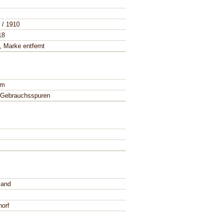
 / 1910
18
, Marke entfernt
cm
 Gebrauchsspuren
land
norf