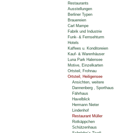
Restaurants
Ausstellungen
Berliner Typen
Brauereien
Carl Mampe
Fabrik und Industrie
Funk- & Fernsehturm
Hotels
Kaffees u. Konditoreien
Kauf- & Warenhäuser
Luna Park Halensee
Motive, Einzelkarten
Ortsteil, Frohnau
Ortsteil, Heiligensee
Ansichten, weitere
Dannenberg , Sporthaus
Fährhaus
Havelblick
Hermann Nieter
Lindenhof
Restaurant Müller
Rotkäppchen
Schützenhaus
Schröder´s Tivoli