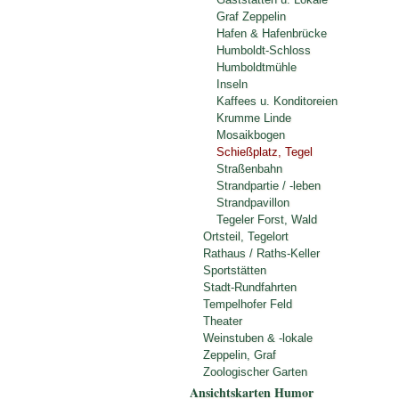
Graf Zeppelin
Hafen & Hafenbrücke
Humboldt-Schloss
Humboldtmühle
Inseln
Kaffees u. Konditoreien
Krumme Linde
Mosaikbogen
Schießplatz, Tegel
Straßenbahn
Strandpartie / -leben
Strandpavillon
Tegeler Forst, Wald
Ortsteil, Tegelort
Rathaus / Raths-Keller
Sportstätten
Stadt-Rundfahrten
Tempelhofer Feld
Theater
Weinstuben & -lokale
Zeppelin, Graf
Zoologischer Garten
Ansichtskarten Humor