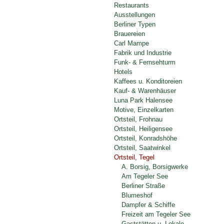
Restaurants
Ausstellungen
Berliner Typen
Brauereien
Carl Mampe
Fabrik und Industrie
Funk- & Fernsehturm
Hotels
Kaffees u. Konditoreien
Kauf- & Warenhäuser
Luna Park Halensee
Motive, Einzelkarten
Ortsteil, Frohnau
Ortsteil, Heiligensee
Ortsteil, Konradshöhe
Ortsteil, Saatwinkel
Ortsteil, Tegel
A. Borsig, Borsigwerke
Am Tegeler See
Berliner Straße
Blumeshof
Dampfer & Schiffe
Freizeit am Tegeler See
Gaststätten u. Lokale