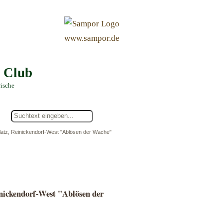
&
www.sampor.de
e Club
rische
latz, Reinickendorf-West "Ablösen der Wache"
inickendorf-West "Ablösen der