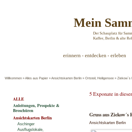
Mein Samm
Der Schauplatz für Sam
Kaffee, Berlin & alte Re
erinnern - entdecken - erleben
Willkommen
»
Alles aus Papier
»
Ansichtskarten Berlin
»
Ortsteil, Heiligensee
»
Ziekow´s 
5 Exponate in dies
ALLE
Anleitungen, Prospekte &
Broschüren
Gruss aus Ziekow´s R
Ansichtskarten Berlin
Ansichtskarten Berlin
Aschinger
Ausflugslokale,