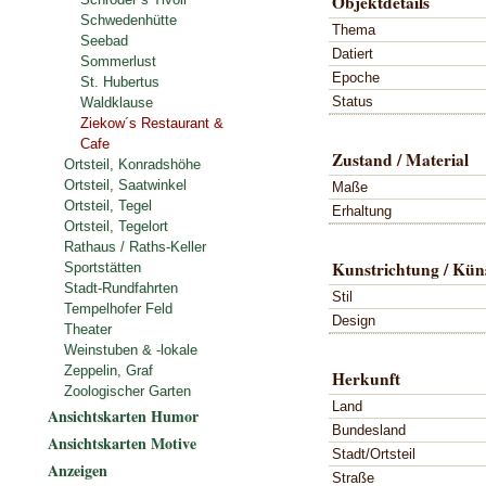
Objektdetails
Schwedenhütte
Thema
Seebad
Datiert
Sommerlust
Epoche
St. Hubertus
Status
Waldklause
Ziekow´s Restaurant &
Cafe
Zustand / Material
Ortsteil, Konradshöhe
Ortsteil, Saatwinkel
Maße
Ortsteil, Tegel
Erhaltung
Ortsteil, Tegelort
Rathaus / Raths-Keller
Kunstrichtung / Küns
Sportstätten
Stadt-Rundfahrten
Stil
Tempelhofer Feld
Design
Theater
Weinstuben & -lokale
Zeppelin, Graf
Herkunft
Zoologischer Garten
Land
Ansichtskarten Humor
Bundesland
Ansichtskarten Motive
Stadt/Ortsteil
Anzeigen
Straße