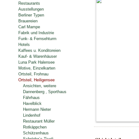
Restaurants
Ausstellungen
Berliner Typen
Brauereien
Carl Mampe
Fabrik und Industrie
Funk- & Fernsehturm
Hotels
Kaffees u. Konditoreien
Kauf- & Warenhäuser
Luna Park Halensee
Motive, Einzelkarten
Ortsteil, Frohnau
Ortsteil, Heiligensee
Ansichten, weitere
Dannenberg , Sporthaus
Fährhaus
Havelblick
Hermann Nieter
Lindenhof
Restaurant Müller
Rotkäppchen
Schützenhaus
Schröder´s Tivoli