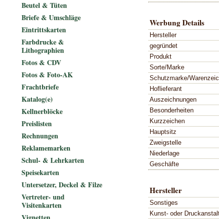
Beutel & Tüten
Briefe & Umschläge
Werbung Details
Eintrittskarten
Hersteller
Farbdrucke &
gegründet
Lithographien
Produkt
Fotos & CDV
Sorte/Marke
Fotos & Foto-AK
Schutzmarke/Warenzei
Frachtbriefe
Hoflieferant
Katalog(e)
Auszeichnungen
Kellnerblöcke
Besonderheiten
Kurzzeichen
Preislisten
Hauptsitz
Rechnungen
Zweigstelle
Reklamemarken
Niederlage
Schul- & Lehrkarten
Geschäfte
Speisekarten
Untersetzer, Deckel & Filze
Hersteller
Vertreter- und
Sonstiges
Visitenkarten
Kunst- oder Druckanstal
Vignetten