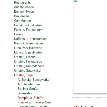
Restaurants
Ausstellungen
Berliner Typen
Brauereien
Carl Mampe
Fabrik und Industrie
Funk- & Fernsehturm
Hotels
Kaffees u. Konditoreien
Kauf- & Warenhäuser
Luna Park Halensee
Motive, Einzelkarten
Ortsteil, Frohnau
Ortsteil, Heiligensee
Ortsteil, Konradshöhe
Ortsteil, Saatwinkel
Ortsteil, Tegel
A. Borsig, Borsigwerke
Am Tegeler See
Berliner Straße
Blumeshof
Dampfer & Schiffe
Freizeit am Tegeler See
Gaststätten u. Lokale