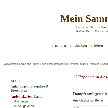
Mein Samm
Der Schauplatz für Sam
Kaffee, Berlin & alte Re
erinnern - entdecken - erleben
Willkommen
»
Alles aus Papier
»
Ansichtskarten Berlin
»
Ortsteil, Tegel
»
Dampfer & Schif
12 Exponate in die
ALLE
Anleitungen, Prospekte &
Broschüren
Dampferanlegestelle
Ansichtskarten Berlin
Ansichtskarten Berlin
Aschinger
Ausflugslokale,