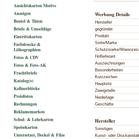
Ansichtskarten Motive
Anzeigen
Werbung Details
Beutel & Tüten
Hersteller
Briefe & Umschläge
gegründet
Eintrittskarten
Produkt
Sorte/Marke
Farbdrucke &
Lithographien
Schutzmarke/Warenzei
Hoflieferant
Fotos & CDV
Auszeichnungen
Fotos & Foto-AK
Besonderheiten
Frachtbriefe
Kurzzeichen
Katalog(e)
Hauptsitz
Kellnerblöcke
Zweigstelle
Preislisten
Niederlage
Rechnungen
Geschäfte
Reklamemarken
Schul- & Lehrkarten
Hersteller
Speisekarten
Sonstiges
Untersetzer, Deckel & Filze
Kunst- oder Druckanstal