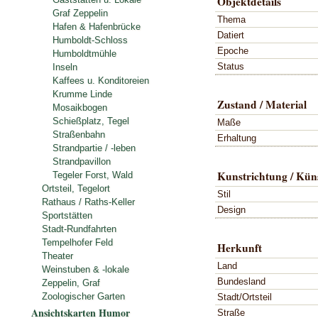
Objektdetails
Graf Zeppelin
Thema
Hafen & Hafenbrücke
Datiert
Humboldt-Schloss
Epoche
Humboldtmühle
Status
Inseln
Kaffees u. Konditoreien
Krumme Linde
Zustand / Material
Mosaikbogen
Schießplatz, Tegel
Maße
Straßenbahn
Erhaltung
Strandpartie / -leben
Strandpavillon
Kunstrichtung / Küns
Tegeler Forst, Wald
Ortsteil, Tegelort
Stil
Rathaus / Raths-Keller
Design
Sportstätten
Stadt-Rundfahrten
Tempelhofer Feld
Herkunft
Theater
Land
Weinstuben & -lokale
Bundesland
Zeppelin, Graf
Zoologischer Garten
Stadt/Ortsteil
Ansichtskarten Humor
Straße