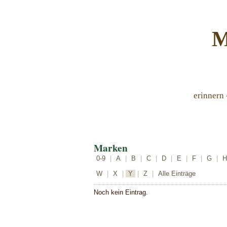
M
erinnern 
Marken
0-9
|
A
|
B
|
C
|
D
|
E
|
F
|
G
|
H
W
|
X
|
Y
|
Z
|
Alle Einträge
Noch kein Eintrag.