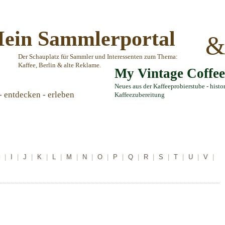
ein Sammlerportal
Der Schauplatz für Sammler und Interessenten zum Thema:
Kaffee, Berlin & alte Reklame.
My Vintage Coffe
Neues aus der Kaffeeprobierstube - histo
- entdecken - erleben
Kaffeezubereitung
|
I
|
J
|
K
|
L
|
M
|
N
|
O
|
P
|
Q
|
R
|
S
|
T
|
U
|
V
|