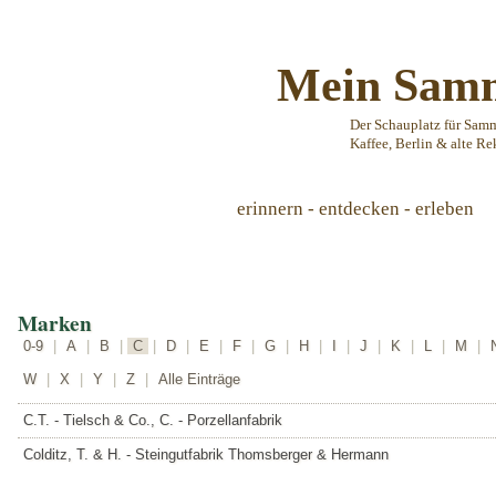
Mein Samm
Der Schauplatz für Sam
Kaffee, Berlin & alte Re
erinnern - entdecken - erleben
Marken
0-9
|
A
|
B
|
C
|
D
|
E
|
F
|
G
|
H
|
I
|
J
|
K
|
L
|
M
|
W
|
X
|
Y
|
Z
|
Alle Einträge
C.T. - Tielsch & Co., C. - Porzellanfabrik
Colditz, T. & H. - Steingutfabrik Thomsberger & Hermann