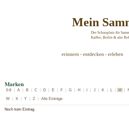
Mein Samm
Der Schauplatz für Sam
Kaffee, Berlin & alte Re
erinnern - entdecken - erleben
Marken
0-9
|
A
|
B
|
C
|
D
|
E
|
F
|
G
|
H
|
I
|
J
|
K
|
L
|
M
|
W
|
X
|
Y
|
Z
|
Alle Einträge
Noch kein Eintrag.