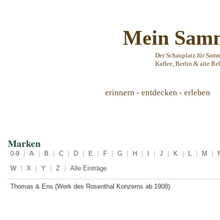
Mein Samm
Der Schauplatz für Sam
Kaffee, Berlin & alte Re
erinnern - entdecken - erleben
Marken
0-9
|
A
|
B
|
C
|
D
|
E
|
F
|
G
|
H
|
I
|
J
|
K
|
L
|
M
|
W
|
X
|
Y
|
Z
|
Alle Einträge
Thomas & Ens (Werk des Rosenthal Konzerns ab 1908)